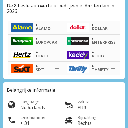
De 8 beste autoverhuurbedrijven in Amsterdam in
2026
ALAMO
DOLLAR
EUROPCAR
ENTERPRISE
HERTZ
KEDDY
SIXT
THRIFTY
Belangrijke informatie
Topbesparingen
Language
Valuta
Krijg toegang tot exclusieve
Nederlands
EUR
partneraanbiedingen
Landnummer
Rijrichting
+ 31
Rechts