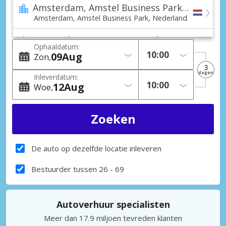
Amsterdam, Amstel Business Park Stad
Amsterdam, Amstel Business Park, Nederland
Amsterdam, Westpoort Stad
Ophaaldatum:
Amsterdam, Westpoort, Nederland
09
Aug
Zon
3
Amsterdam, Zuideramstel Stad
dagen
Inleverdatum:
Amsterdam, Zuideramstel, Nederland
12
Aug
Woe
Amsterdam, Zuidoost Stad
Amsterdam, Zuidoost, Nederland
Emmen Stad
Emmen, Nederland
De auto op dezelfde locatie inleveren
Heerenveen Stad
Bestuurder tussen 26 - 69
Heerenveen, Nederland
Heerhugowaard Stad
Autoverhuur specialisten
Heerhugowaard, Nederland
Meer dan 17.9 miljoen tevreden klanten