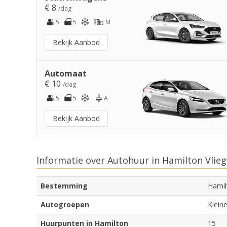
€ 8
/dag
5
5
M
Bekijk Aanbod
Automaat
€ 10
/dag
5
5
A
Bekijk Aanbod
Informatie over Autohuur in Hamilton Vlieg
Bestemming
Hamil
Autogroepen
Klein
Huurpunten in Hamilton
15