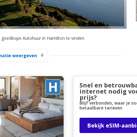
m goedkope Autohuur in Hamilton te vinden.
Topbesparingen
matie weergeven
Krijg toegang tot exclusieve
partneraanbiedingen
Snel en betrouwb
internet nodig vo
Inloggen met eLink
prijs?
Blijf verbonden, waar je oo
betaalbare tarieven
Bekijk eSIM-aanb