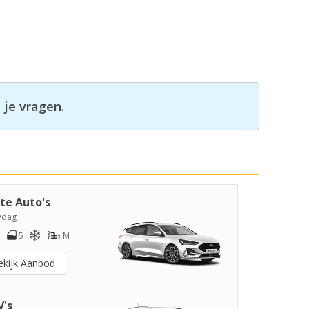
 je vragen.
te Auto's
/dag
5
M
ekijk Aanbod
's