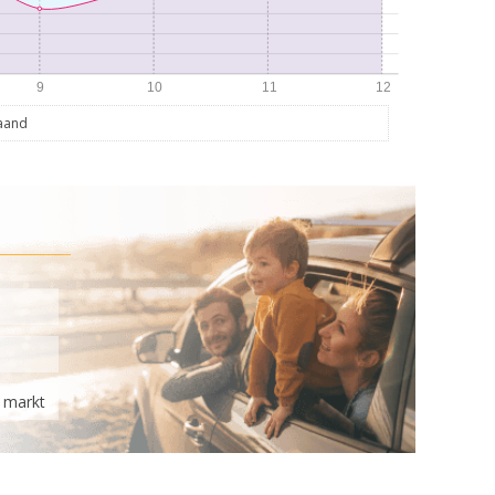
maand
e markt