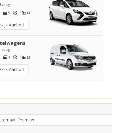
0
/dag
5
M
ekijk Aanbod
telwagens
1
/dag
4
M
ekijk Aanbod
Automaat, Premium.