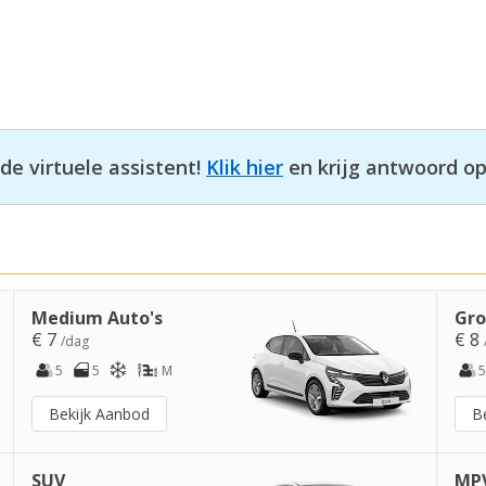
e virtuele assistent!
Klik hier
en krijg antwoord op
Medium Auto's
Gro
€ 7
€ 8
/dag
5
5
M
5
Bekijk Aanbod
B
SUV
MPV