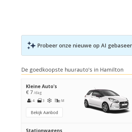
Probeer onze nieuwe op AI gebaseerd
De goedkoopste huurauto's in Hamilton
Kleine Auto's
€ 7
/dag
4
3
M
Bekijk Aanbod
Stationwagens