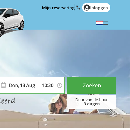
Mijn reservering
Inloggen
Selecteer uw taal
English
Español
Deutsch
Français
Italiano
Nederlands
Português
English (US)
Polski
Türkçe
Zoeken
Don,
13
Aug
Română
Ελληνικά
Русский
Hrvatski
3
dagen
العربية