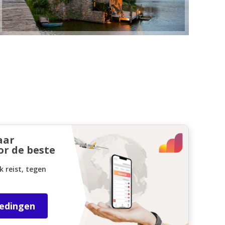
aar
or de beste
k reist, tegen
iedingen