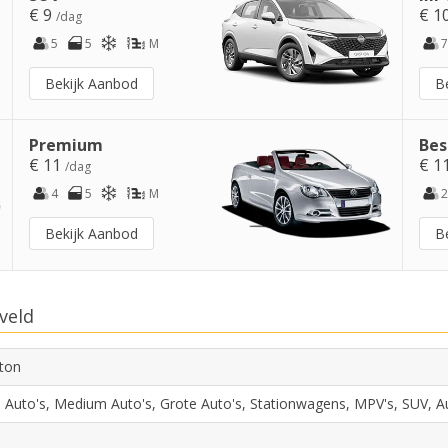
€ 9
€ 1
/dag
5
5
M
7
Bekijk Aanbod
B
Premium
Bes
€ 11
€ 1
/dag
4
5
M
2
Bekijk Aanbod
B
veld
ton
e Auto's, Medium Auto's, Grote Auto's, Stationwagens, MPV's, SUV, 