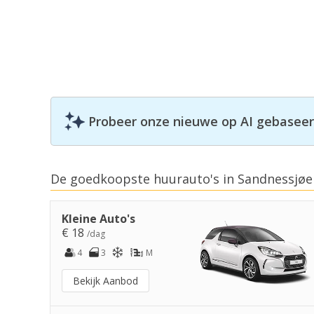
Probeer onze nieuwe op AI gebaseerd
De goedkoopste huurauto's in Sandnessjøe
Kleine Auto's
€ 18
/dag
4
3
M
Bekijk Aanbod