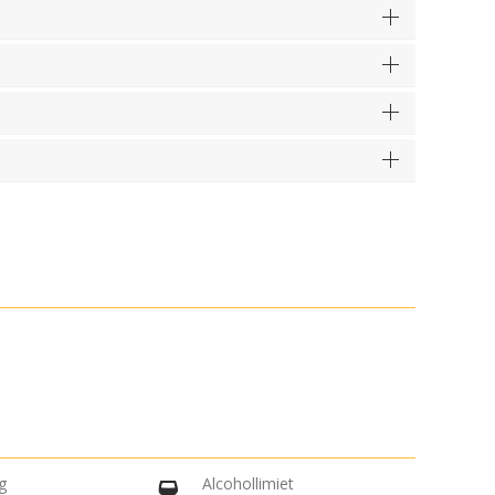
ng
Alcohollimiet