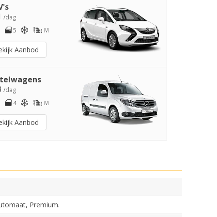
's
1
/dag
5
M
ekijk Aanbod
telwagens
3
/dag
4
M
ekijk Aanbod
Automaat, Premium.