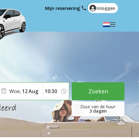
Mijn reservering
Inloggen
Selecteer uw taal
English
Español
Deutsch
Français
Italiano
Nederlands
Português
English (US)
Polski
Türkçe
Zoeken
Woe,
12
Aug
Română
Ελληνικά
Русский
Hrvatski
3
dagen
العربية