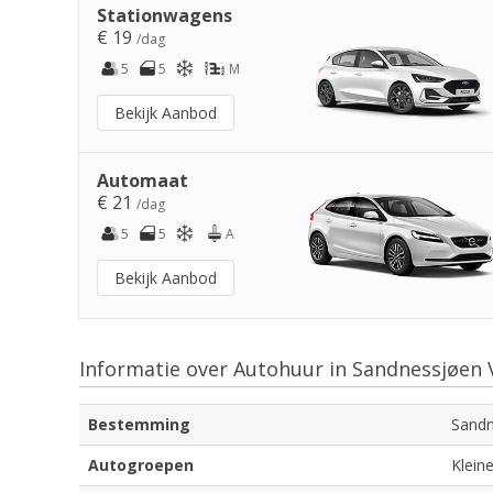
Stationwagens
€ 19
/dag
5
5
M
Bekijk Aanbod
Automaat
€ 21
/dag
5
5
A
Bekijk Aanbod
Informatie over Autohuur in Sandnessjøen 
Bestemming
Sandn
Autogroepen
Klein