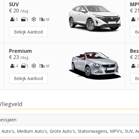
SUV
MPV
€ 20
€ 2
/dag
5
5
M
7
Bekijk Aanbod
B
Premium
Bes
€ 23
€ 2
/dag
4
5
M
2
Bekijk Aanbod
B
Vliegveld
essjøen
e Auto's, Medium Auto's, Grote Auto's, Stationwagens, MPV's, SUV, 