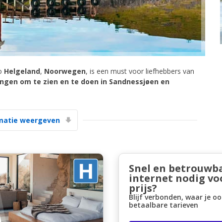
io
Helgeland
,
Noorwegen
, is een must voor liefhebbers van
ingen om te zien en te doen in Sandnessjøen en
Topbesparingen
Krijg toegang tot exclusieve
partneraanbiedingen
matie weergeven
Inloggen met eLink
Snel en betrouwb
internet nodig vo
prijs?
Blijf verbonden, waar je oo
betaalbare tarieven