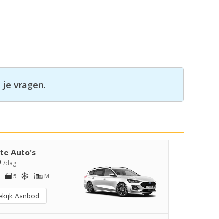
 je vragen.
te Auto's
9
/dag
5
M
ekijk Aanbod