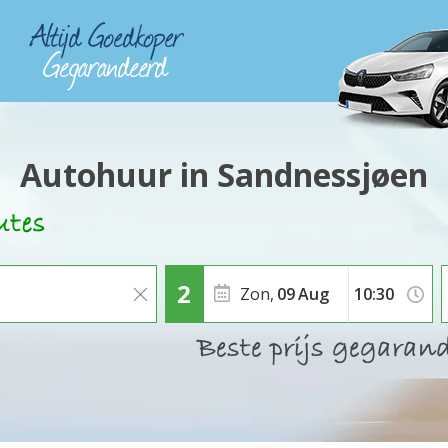
Autohuur in Sandnessjøen
Zon,
09
Aug