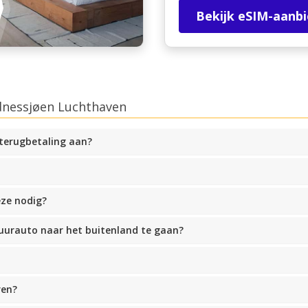
Bekijk eSIM-aanb
dnessjøen Luchthaven
 terugbetaling aan?
eze nodig?
huurauto naar het buitenland te gaan?
ren?