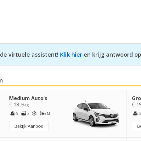
e virtuele assistent!
Klik hier
en krijg antwoord op
n
Medium Auto's
Gro
€ 18
€ 1
/dag
5
5
M
5
Bekijk Aanbod
B