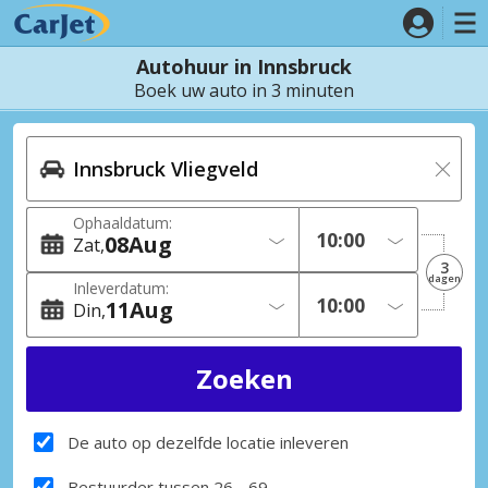
Autohuur in Innsbruck
Boek uw auto in 3 minuten
Ophaaldatum:
08
Aug
Zat
3
dagen
Inleverdatum:
11
Aug
Din
De auto op dezelfde locatie inleveren
Bestuurder tussen 26 - 69