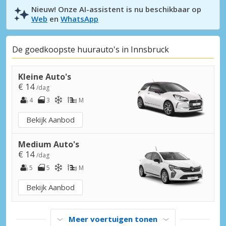
Nieuw! Onze AI-assistent is nu beschikbaar op
Web
en
WhatsApp
De goedkoopste huurauto's in Innsbruck
Kleine Auto's
€ 14
/dag
4
3
M
Bekijk Aanbod
Medium Auto's
€ 14
/dag
5
5
M
Bekijk Aanbod
Meer voertuigen tonen