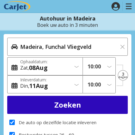
Autohuur in Madeira
Boek uw auto in 3 minuten
Ophaaldatum:
08
Aug
Zat
3
dagen
Inleverdatum:
11
Aug
Din
De auto op dezelfde locatie inleveren
Bestuurder tussen 26 - 69