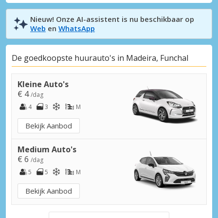
Nieuw! Onze AI-assistent is nu beschikbaar op
Web
en
WhatsApp
De goedkoopste huurauto's in Madeira, Funchal
Kleine Auto's
€ 4
/dag
4
3
M
Bekijk Aanbod
Medium Auto's
€ 6
/dag
5
5
M
Bekijk Aanbod