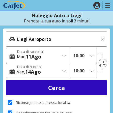
Noleggio Auto a Liegi
Prenota la tua auto in soli 3 minuti
Data di raccolta:
11
Ago
Mar
3
giorni
Data di ritorno:
14
Ago
Ven
Riconsegna nella stessa località
Il conducente ha tra 26 e 69 anni