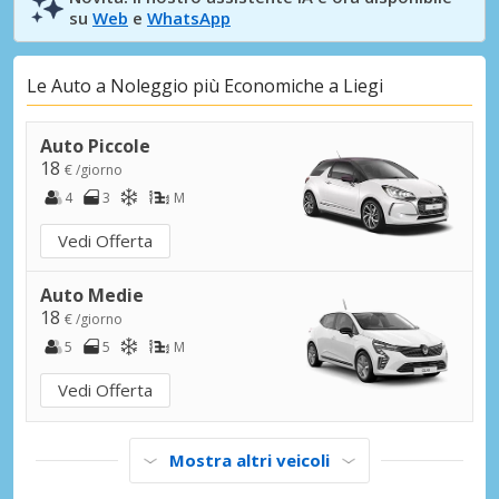
su
Web
e
WhatsApp
Le Auto a Noleggio più Economiche a Liegi
Auto Piccole
18
€ /giorno
4
3
M
Vedi Offerta
Auto Medie
18
€ /giorno
5
5
M
Vedi Offerta
Mostra altri veicoli