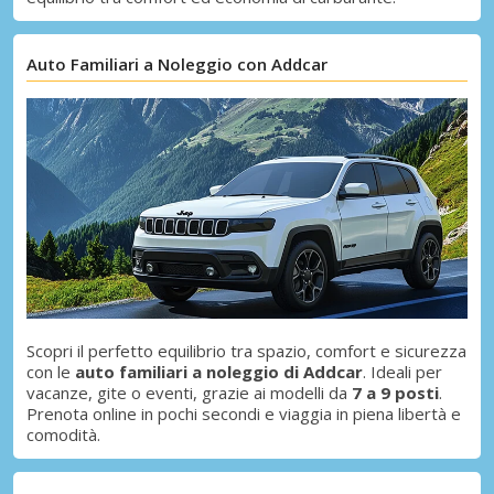
Sconti speciali
Accedi alle offerte esclusive dei nostri
Auto Familiari a Noleggio con Addcar
fornitori
Accedi con eLink
Scopri il perfetto equilibrio tra spazio, comfort e sicurezza
con le
auto familiari a noleggio di Addcar
. Ideali per
vacanze, gite o eventi, grazie ai modelli da
7 a 9 posti
.
Prenota online in pochi secondi e viaggia in piena libertà e
comodità.