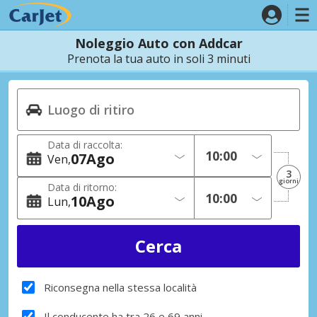
Noleggio Auto con Addcar
Prenota la tua auto in soli 3 minuti
Data di raccolta:
07
Ago
Ven
3
giorni
Data di ritorno:
10
Ago
Lun
Riconsegna nella stessa località
Il conducente ha tra 26 e 69 anni