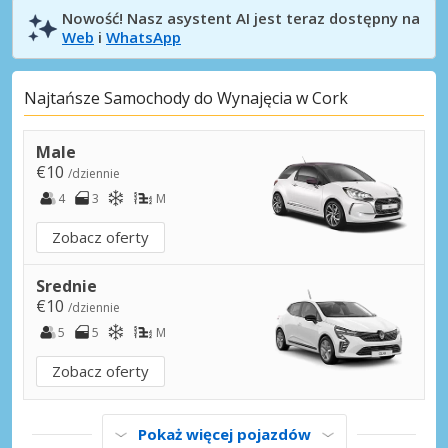
Nowość! Nasz asystent AI jest teraz dostępny na
Web
i
WhatsApp
Najtańsze Samochody do Wynajęcia w Cork
Male
€10
/dziennie
4
3
M
Zobacz oferty
Srednie
€10
/dziennie
5
5
M
Zobacz oferty
Pokaż więcej pojazdów