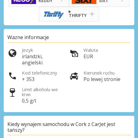
KEDDY
SIXT
THRIFTY
Najlepsze oszczędności
Uzyskaj dostęp do ekskluzywnych ofert
partnerów
Wazne informacje
Jezyk
Waluta
irlandzki,
EUR
Zaloguj się przez eLink
angielski
Kod telefoniczny
Kierunek ruchu
+ 353
Po lewej stronie
Limit alkoholu we
krwi
0,5 g/l
Kiedy wynajem samochodu w Cork z CarJet jest
tańszy?