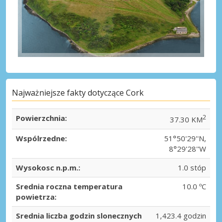
Najważniejsze fakty dotyczące Cork
Powierzchnia:
2
37.30 KM
Wspólrzedne:
51°50'29''N,
8°29'28''W
Wysokosc n.p.m.:
1.0 stóp
Srednia roczna temperatura
10.0 ºC
powietrza:
Srednia liczba godzin slonecznych
1,423.4 godzin