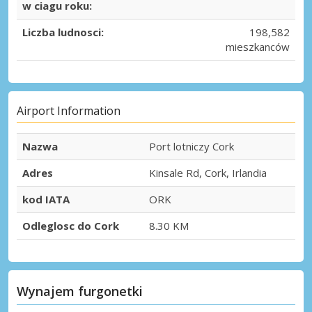
w ciagu roku:
Liczba ludnosci:
198,582
mieszkanców
Airport Information
Nazwa
Port lotniczy Cork
Adres
Kinsale Rd, Cork, Irlandia
kod IATA
ORK
Odleglosc do Cork
8.30 KM
Wynajem furgonetki