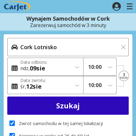
Wynajem Samochodów w Cork
Zarezerwuj samochód w 3 minuty
Data odbioru:
09
sie
ndz
3
Dzień
Data zwrotu:
12
sie
śr
Zwrot samochodu w tej samej lokalizacji
Kierowca w wieku od 26 do 69 lat