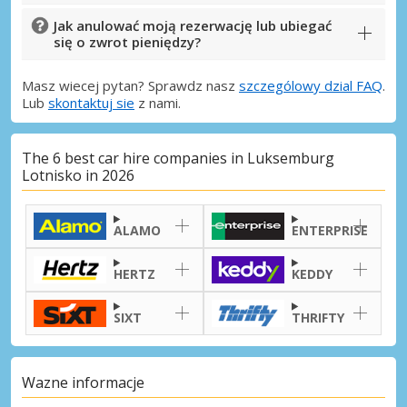
Jak anulować moją rezerwację lub ubiegać
się o zwrot pieniędzy?
Masz wiecej pytan? Sprawdz nasz
szczególowy dzial FAQ
.
Lub
skontaktuj sie
z nami.
The 6 best car hire companies in Luksemburg
Lotnisko in 2026
ALAMO
ENTERPRISE
HERTZ
KEDDY
SIXT
THRIFTY
Wazne informacje