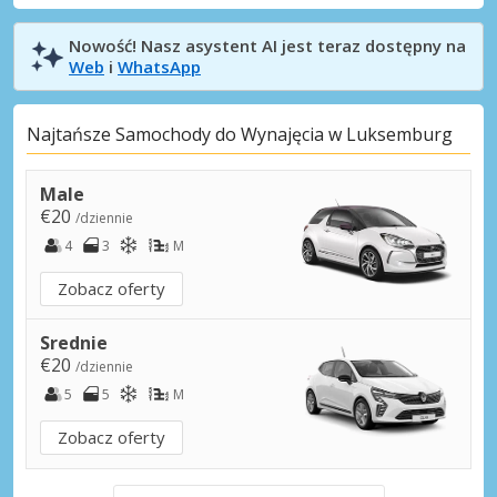
Nowość! Nasz asystent AI jest teraz dostępny na
Web
i
WhatsApp
Najtańsze Samochody do Wynajęcia w Luksemburg
Male
€20
/dziennie
4
3
M
Zobacz oferty
Srednie
€20
/dziennie
5
5
M
Zobacz oferty