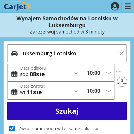
Wynajem Samochodów na Lotnisku w
Luksemburgu
Zarezerwuj samochód w 3 minuty
Data odbioru:
08
sie
sob
3
Dzień
Data zwrotu:
11
sie
wt
Zwrot samochodu w tej samej lokalizacji