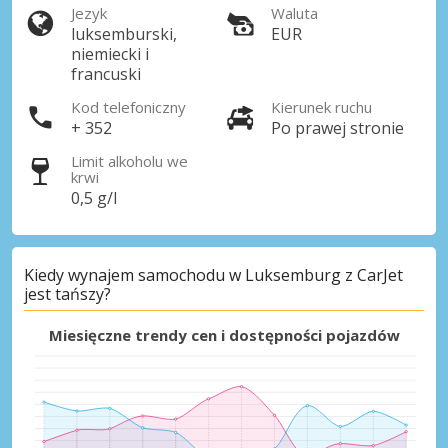
Jezyk
Waluta
luksemburski,
EUR
niemiecki i
francuski
Kod telefoniczny
Kierunek ruchu
+ 352
Po prawej stronie
Limit alkoholu we
krwi
0,5 g/l
Najlepsze oszczędności
Uzyskaj dostęp do ekskluzywnych ofert
partnerów
Kiedy wynajem samochodu w Luksemburg z CarJet
jest tańszy?
Miesięczne trendy cen i dostępności pojazdów
Zaloguj się przez eLink