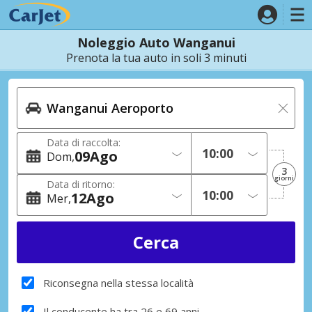
Noleggio Auto Wanganui
Prenota la tua auto in soli 3 minuti
Data di raccolta:
09
Ago
Dom
3
giorni
Data di ritorno:
12
Ago
Mer
Riconsegna nella stessa località
Il conducente ha tra 26 e 69 anni