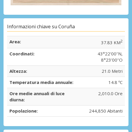
Informazioni chiave su Coruña
Area:
2
37.83 KM
Coordinati:
43°22'00''N,
8°23'00''O
Altezza:
21.0 Metri
Temperatura media annuale:
14.8 ºC
Ore medie annuali di luce
2,010.0 Ore
diurna:
Popolazione:
244,850 Abitanti