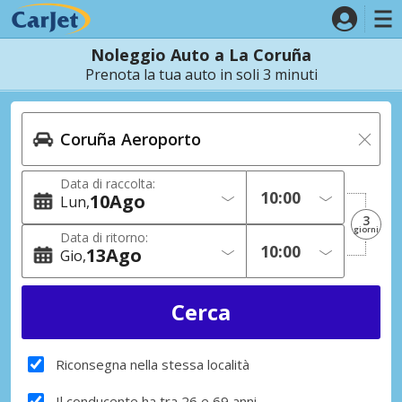
Noleggio Auto a La Coruña
Prenota la tua auto in soli 3 minuti
Data di raccolta:
10
Ago
Lun
3
giorni
Data di ritorno:
13
Ago
Gio
Riconsegna nella stessa località
Il conducente ha tra 26 e 69 anni