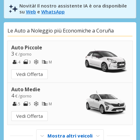
Novità! Il nostro assistente IA è ora disponibile
su
Web
e
WhatsApp
Le Auto a Noleggio più Economiche a Coruña
Auto Piccole
3
€ /giorno
4
3
M
Vedi Offerta
Auto Medie
4
€ /giorno
5
5
M
Vedi Offerta
Mostra altri veicoli