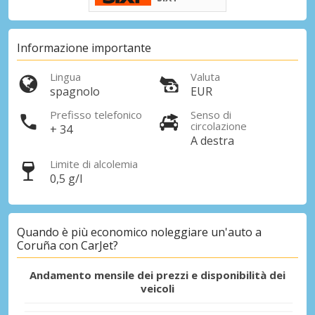
Sconti speciali
Accedi alle offerte esclusive dei nostri
fornitori
Informazione importante
Lingua
Valuta
spagnolo
EUR
Accedi con eLink
Prefisso telefonico
Senso di
circolazione
+ 34
A destra
Limite di alcolemia
0,5 g/l
Quando è più economico noleggiare un'auto a
Coruña con CarJet?
Andamento mensile dei prezzi e disponibilità dei
veicoli