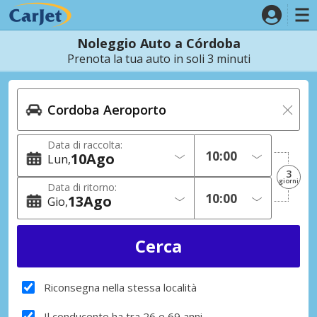
Noleggio Auto a Córdoba
Prenota la tua auto in soli 3 minuti
Data di raccolta:
10
Ago
Lun
3
giorni
Data di ritorno:
13
Ago
Gio
Riconsegna nella stessa località
Il conducente ha tra 26 e 69 anni