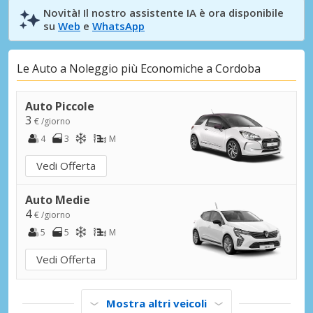
Novità! Il nostro assistente IA è ora disponibile
su
Web
e
WhatsApp
Le Auto a Noleggio più Economiche a Cordoba
Auto Piccole
3
€ /giorno
4
3
M
Vedi Offerta
Auto Medie
4
€ /giorno
5
5
M
Vedi Offerta
Mostra altri veicoli