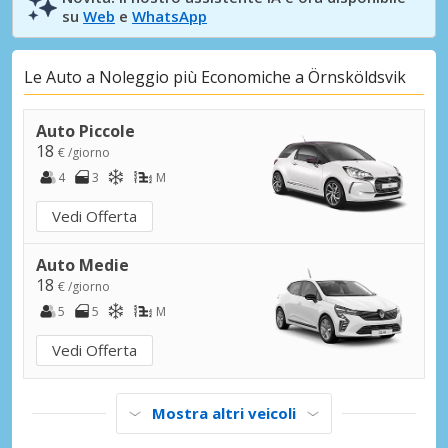
su
Web
e
WhatsApp
Le Auto a Noleggio più Economiche a Örnsköldsvik
Auto Piccole
18
€ /giorno
4
3
M
Vedi Offerta
Auto Medie
18
€ /giorno
5
5
M
Vedi Offerta
Mostra altri veicoli