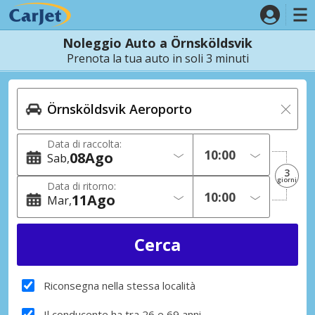
Noleggio Auto a Örnsköldsvik
Prenota la tua auto in soli 3 minuti
Data di raccolta:
08
Ago
Sab
3
giorni
Data di ritorno:
11
Ago
Mar
Riconsegna nella stessa località
Il conducente ha tra 26 e 69 anni