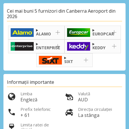
Cei mai buni 5 furnizori din Canberra Aeroport din
2026
ALAMO
EUROPCAR
ENTERPRISE
KEDDY
SIXT
Informații importante
Limba
Valută
Engleză
AUD
Prefix telefonic
Direcția circulației
+ 61
La stânga
Limita ratei de