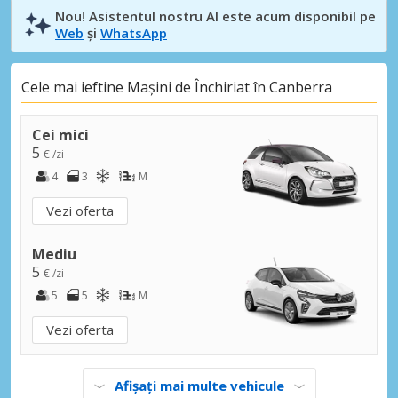
Nou! Asistentul nostru AI este acum disponibil pe
Web
și
WhatsApp
Cele mai ieftine Mașini de Închiriat în Canberra
Cei mici
5
€ /zi
4
3
M
Vezi oferta
Mediu
5
€ /zi
5
5
M
Vezi oferta
Afișați mai multe vehicule