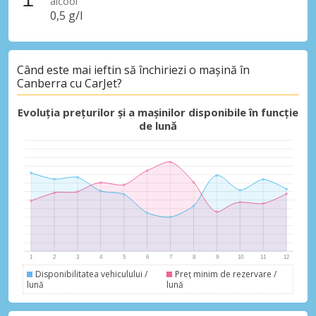
alcool
0,5 g/l
Economii de top
Când este mai ieftin să închiriezi o mașină în
Canberra cu CarJet?
Accesați ofertele exclusive ale
furnizorilor noștri
Evoluția prețurilor și a mașinilor disponibile în funcție
de lună
Autentificare cu eLink
Disponibilitatea vehiculului /
Preț minim de rezervare /
lună
lună