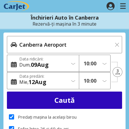
Închirieri Auto în Canberra
Rezervă-ți mașina în 3 minute
Data ridicării:
09
Aug
Dum
3
zile
Data predării:
12
Aug
Mie
Predați mașina la același birou
Șofer între 26 și 69 de ani