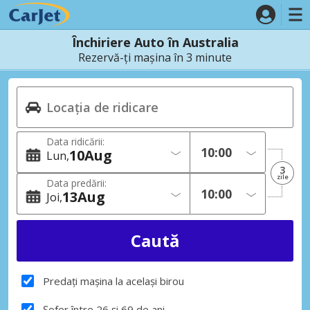
Închiriere Auto în Australia
Rezervă-ți mașina în 3 minute
Data ridicării:
10
Aug
Lun
3
zile
Data predării:
13
Aug
Joi
Predați mașina la același birou
Șofer între 26 și 69 de ani