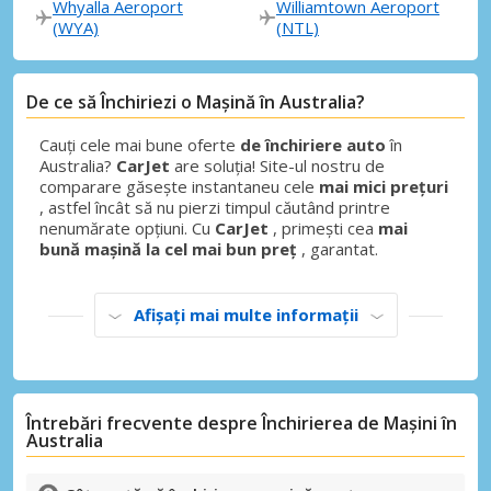
Whyalla Aeroport
Williamtown Aeroport
(WYA)
(NTL)
De ce să Închiriezi o Mașină în Australia?
Cauți cele mai bune oferte
de închiriere auto
în
Australia?
CarJet
are soluția! Site-ul nostru de
comparare găsește instantaneu cele
mai mici prețuri
, astfel încât să nu pierzi timpul căutând printre
nenumărate opțiuni. Cu
CarJet
, primești cea
mai
bună mașină la cel mai bun preț
, garantat.
Afișați mai multe informații
Întrebări frecvente despre Închirierea de Mașini în
Australia