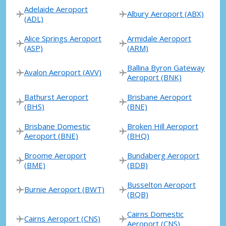
Adelaide Aeroport
Albury Aeroport (ABX)
(ADL)
Alice Springs Aeroport
Armidale Aeroport
(ASP)
(ARM)
Ballina Byron Gateway
Avalon Aeroport (AVV)
Aeroport (BNK)
Bathurst Aeroport
Brisbane Aeroport
(BHS)
(BNE)
Brisbane Domestic
Broken Hill Aeroport
Aeroport (BNE)
(BHQ)
Broome Aeroport
Bundaberg Aeroport
(BME)
(BDB)
Busselton Aeroport
Burnie Aeroport (BWT)
(BQB)
Cairns Domestic
Cairns Aeroport (CNS)
Aeroport (CNS)