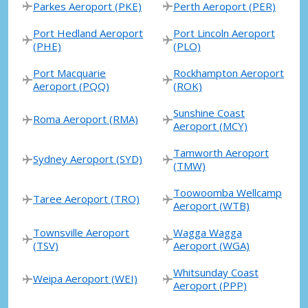
Parkes Aeroport (PKE)
Perth Aeroport (PER)
Port Hedland Aeroport
Port Lincoln Aeroport
(PHE)
(PLO)
Port Macquarie
Rockhampton Aeroport
Aeroport (PQQ)
(ROK)
Sunshine Coast
Roma Aeroport (RMA)
Aeroport (MCY)
Tamworth Aeroport
Sydney Aeroport (SYD)
(TMW)
Toowoomba Wellcamp
Taree Aeroport (TRO)
Economii de top
Aeroport (WTB)
Accesați ofertele exclusive ale
furnizorilor noștri
Townsville Aeroport
Wagga Wagga
(TSV)
Aeroport (WGA)
Whitsunday Coast
Weipa Aeroport (WEI)
Aeroport (PPP)
Autentificare cu eLink