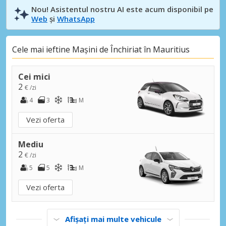
Nou! Asistentul nostru AI este acum disponibil pe
Web
și
WhatsApp
Cele mai ieftine Mașini de Închiriat în Mauritius
Cei mici
2
€ /zi
4
3
M
Vezi oferta
Mediu
2
€ /zi
5
5
M
Vezi oferta
Afișați mai multe vehicule