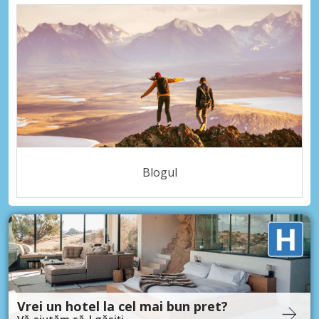
Blogul
Vrei un hotel la cel mai bun pret?
Vă ajutăm să-l găsiți