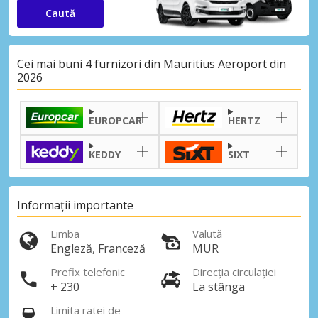
Caută
Cei mai buni 4 furnizori din Mauritius Aeroport din
2026
EUROPCAR
HERTZ
KEDDY
SIXT
Informații importante
Limba
Valută
Engleză, Franceză
MUR
Prefix telefonic
Direcția circulației
+ 230
La stânga
Limita ratei de