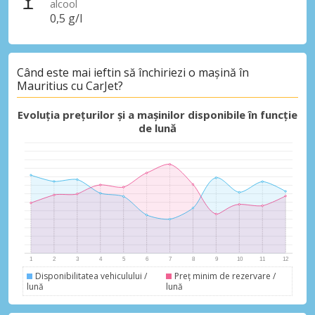
alcool
0,5 g/l
Când este mai ieftin să închiriezi o mașină în
Mauritius cu CarJet?
Evoluția prețurilor și a mașinilor disponibile în funcție
de lună
Disponibilitatea vehiculului /
Preț minim de rezervare /
lună
lună