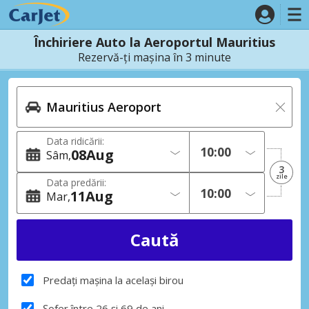
Închiriere Auto la Aeroportul Mauritius
Rezervă-ți mașina în 3 minute
Data ridicării:
08
Aug
Sâm
3
zile
Data predării:
11
Aug
Mar
Predați mașina la același birou
Șofer între 26 și 69 de ani