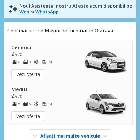
Nou! Asistentul nostru AI este acum disponibil pe
Web
și
WhatsApp
Cele mai ieftine Mașini de Închiriat în Ostrava
Cei mici
2
€ /zi
4
3
M
Vezi oferta
Mediu
2
€ /zi
5
5
M
Vezi oferta
Afișați mai multe vehicule