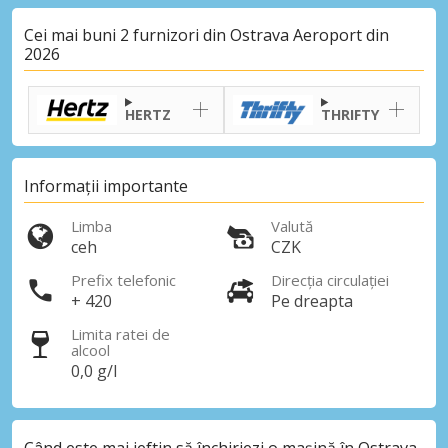
Cei mai buni 2 furnizori din Ostrava Aeroport din
2026
HERTZ
THRIFTY
Informații importante
Limba
Valută
ceh
CZK
Prefix telefonic
Direcția circulației
+ 420
Pe dreapta
Limita ratei de
alcool
0,0 g/l
Când este mai ieftin să închiriezi o mașină în Ostrava