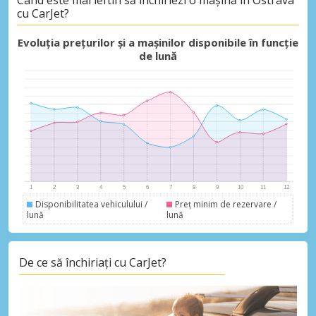
cu CarJet?
Economii de top
Evoluția prețurilor și a mașinilor disponibile în funcție
Accesați ofertele exclusive ale
de lună
furnizorilor noștri
Autentificare cu eLink
Disponibilitatea vehiculului /
Preț minim de rezervare /
lună
lună
De ce să închiriați cu CarJet?