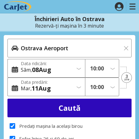
Închirieri Auto în Ostrava
Rezervă-ți mașina în 3 minute
Data ridicării:
08
Aug
Sâm
3
zile
Data predării:
11
Aug
Mar
Predați mașina la același birou
Șofer între 26 și 69 de ani