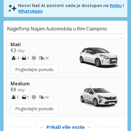
Novo! Naš AI asistent sada je dostupan na
Webu
i
WhatsAppu
Najjeftiniji Najam Automobila u Rim Ciampino
Mali
€3
/day
4
3
M
Pogledajte ponudu
Medium
€8
/day
5
5
M
Pogledajte ponudu
Prikaži više vozila