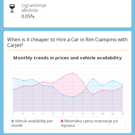
Ograničenje
alkohola
0.05%
Posebni popusti
Pristupite ekskluzivnim ponudama naših
When is it cheaper to Hire a Car in Rim Ciampino with
dobavljača
CarJet?
Monthly trends in prices and vehicle availability
Prijava putem eLinka
Vehicle availability per
Minimalna cijena rezervacije po
month
mjesecu