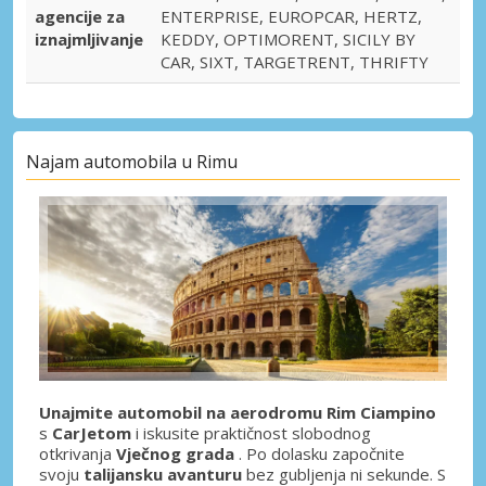
agencije za
ENTERPRISE, EUROPCAR, HERTZ,
iznajmljivanje
KEDDY, OPTIMORENT, SICILY BY
CAR, SIXT, TARGETRENT, THRIFTY
Najam automobila u Rimu
Unajmite automobil na aerodromu Rim Ciampino
s
CarJetom
i iskusite praktičnost slobodnog
otkrivanja
Vječnog grada
. Po dolasku započnite
svoju
talijansku avanturu
bez gubljenja ni sekunde. S