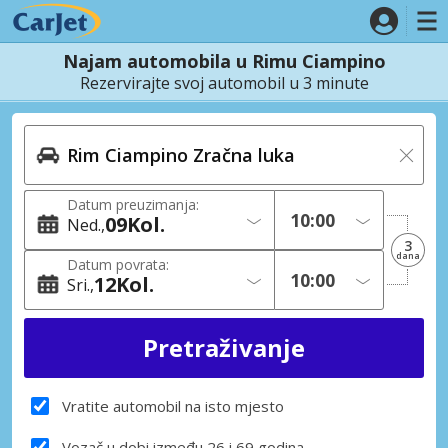
Najam automobila u Rimu Ciampino
Rezervirajte svoj automobil u 3 minute
Datum preuzimanja:
09
Kol.
Ned.
3
dana
Datum povrata:
12
Kol.
Sri.
Vratite automobil na isto mjesto
Vozač u dobi između 26 i 69 godina