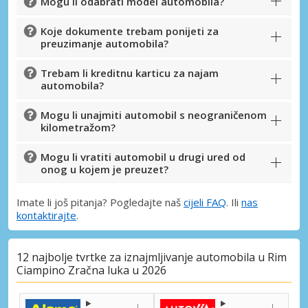
Mogu li odabrati model automobila?
Koje dokumente trebam ponijeti za
preuzimanje automobila?
Trebam li kreditnu karticu za najam
automobila?
Mogu li unajmiti automobil s neograničenom
kilometražom?
Mogu li vratiti automobil u drugi ured od
onog u kojem je preuzet?
Imate li još pitanja? Pogledajte naš
cijeli FAQ
. Ili
nas
kontaktirajte
.
12 najbolje tvrtke za iznajmljivanje automobila u Rim
Ciampino Zračna luka u 2026