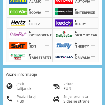
ALAMO
AUTOVIA
ECOVIA
ENTERPRISE
HERTZ
KEDDY
OPTIMORENT
SICILY BY CAR
SIXT
THRIFTY
TARGETRENT
DRIVALIA
Važne informacije
Jezik
Valuta
talijanski
EUR
Pozivni broj
Smjer prometa
+ 39
S desne strane