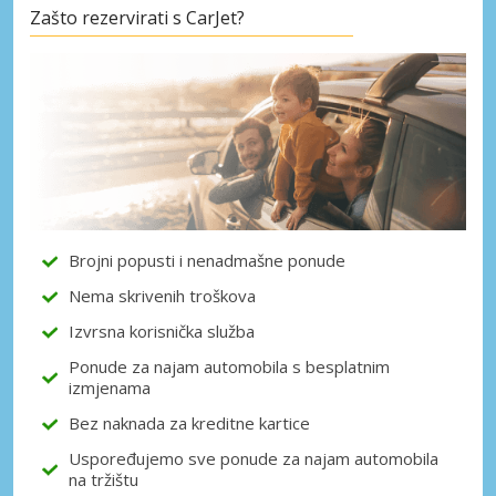
Zašto rezervirati s CarJet?
Posebni popusti
Pristupite ekskluzivnim ponudama naših
dobavljača
Prijava putem eLinka
Brojni popusti i nenadmašne ponude
Nema skrivenih troškova
Izvrsna korisnička služba
Ponude za najam automobila s besplatnim
izmjenama
Bez naknada za kreditne kartice
Uspoređujemo sve ponude za najam automobila
na tržištu