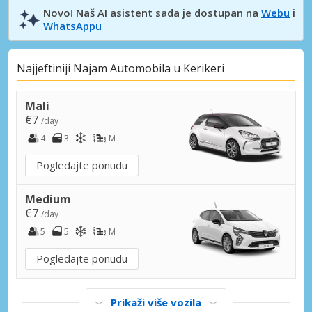
Novo! Naš AI asistent sada je dostupan na
Webu
i
WhatsAppu
Najjeftiniji Najam Automobila u Kerikeri
Mali
€7
/day
4
3
M
Pogledajte ponudu
Medium
€7
/day
5
5
M
Pogledajte ponudu
Prikaži više vozila