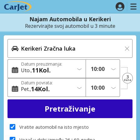
Najam Automobila u Kerikeri
Rezervirajte svoj automobil u 3 minute
Datum preuzimanja:
11
Kol.
Uto.
3
dana
Datum povrata:
14
Kol.
Pet.
Vratite automobil na isto mjesto
Vozač u dobi između 26 i 69 godina