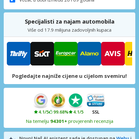
Specijalisti za najam automobila
Više od 17.9 milijuna zadovoljnih kupaca
Pogledajte najniže cijene u cijelom svemiru!
4.1/5
99.68%
4.1/5
SSL
Na temelju
94301+
provjerenih recenzija
Novo! Naš AI asistent sada je dostupan na
Webu
i