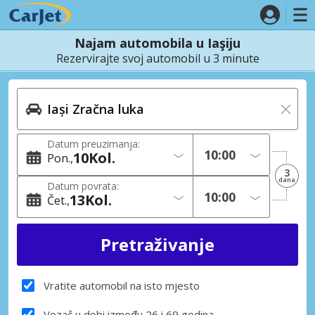
Najam automobila u Iaşiju
Rezervirajte svoj automobil u 3 minute
Datum preuzimanja:
10
Kol.
Pon.
3
dana
Datum povrata:
13
Kol.
Čet.
Vratite automobil na isto mjesto
Vozač u dobi između 26 i 69 godina