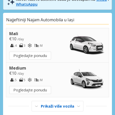
WhatsAppu
Najjeftiniji Najam Automobila u Iași
Mali
€10
/day
4
3
M
Pogledajte ponudu
Medium
€10
/day
5
5
M
Pogledajte ponudu
Prikaži više vozila