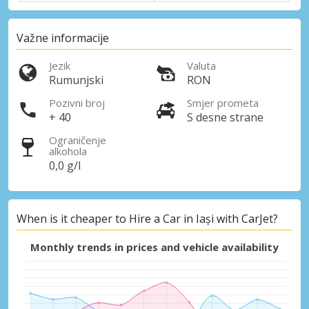
Važne informacije
Jezik
Valuta
Rumunjski
RON
Pozivni broj
Smjer prometa
+ 40
S desne strane
Ograničenje
alkohola
0,0 g/l
When is it cheaper to Hire a Car in Iași with CarJet?
Monthly trends in prices and vehicle availability
Posebni popusti
Pristupite ekskluzivnim ponudama naših
dobavljača