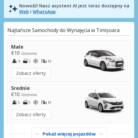
Nowość! Nasz asystent AI jest teraz dostępny na
Web
i
WhatsApp
Najtańsze Samochody do Wynajęcia w Timișoara
Male
€10
/dziennie
4
3
M
Zobacz oferty
Srednie
€10
/dziennie
5
5
M
Zobacz oferty
Pokaż więcej pojazdów