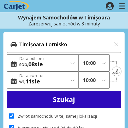
Wynajem Samochodów w Timișoara
Zarezerwuj samochód w 3 minuty
Data odbioru:
08
sie
sob
3
Dzień
Data zwrotu:
11
sie
wt
Zwrot samochodu w tej samej lokalizacji
Kierowca w wieku od 26 do 69 lat