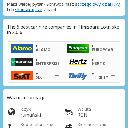
Masz wiecej pytan? Sprawdz nasz
szczególowy dzial FAQ
.
Lub
skontaktuj sie
z nami.
The 6 best car hire companies in Timișoara Lotnisko
in 2026
ALAMO
EUROPCAR
ENTERPRISE
HERTZ
SIXT
THRIFTY
Wazne informacje
Jezyk
Waluta
rumuński
RON
Kod telefoniczny
Kierunek ruchu