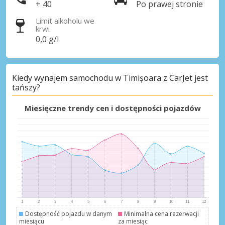
+ 40
Po prawej stronie
Limit alkoholu we
krwi
0,0 g/l
Najlepsze oszczędności
Uzyskaj dostęp do ekskluzywnych ofert
Kiedy wynajem samochodu w Timișoara z CarJet jest
partnerów
tańszy?
Miesięczne trendy cen i dostępności pojazdów
Zaloguj się przez eLink
Dostępność pojazdu w danym
Minimalna cena rezerwacji
miesiącu
za miesiąc