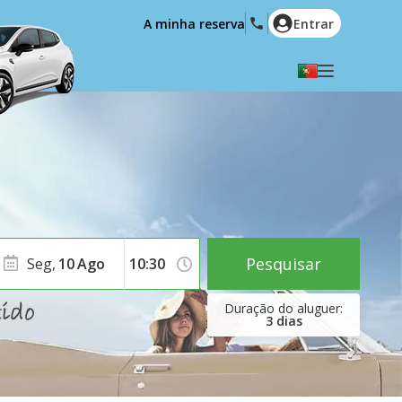
A minha reserva
Entrar
Seleccione a sua língua
English
Español
Deutsch
Français
Italiano
Nederlands
Português
English (US)
Polski
Türkçe
Pesquisar
Seg,
10
Ago
Română
Ελληνικά
Русский
Hrvatski
3
dias
العربية