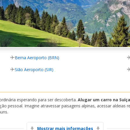
Berna Aeroporto (BRN)
Sião Aeroporto (SIR)
rdinária esperando para ser descoberta.
Alugar um carro na Suíç
ção pessoal. Imagine atravessar paisagens alpinas, acessar aldeias 
muns.
Mostrar mais informações