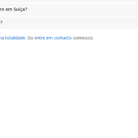
rro em Suíça?
a?
na totalidade
. Ou
entre em contacto
connosco.