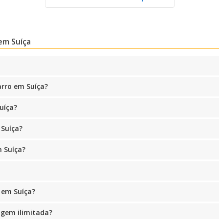
em Suíça
Descontos especiais
arro em Suíça?
Aceda a ofertas exclusivas dos nossos
fornecedores
uíça?
 Suíça?
Iniciar sessão com eLink
m Suíça?
 em Suíça?
agem ilimitada?