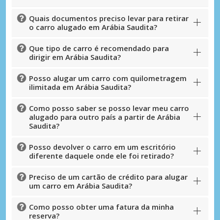
Descontos especiais
Quais documentos preciso levar para retirar
Aceda a ofertas exclusivas dos nossos
o carro alugado em Arábia Saudita?
fornecedores
Que tipo de carro é recomendado para
dirigir em Arábia Saudita?
Iniciar sessão com eLink
Posso alugar um carro com quilometragem
ilimitada em Arábia Saudita?
Como posso saber se posso levar meu carro
alugado para outro país a partir de Arábia
Saudita?
Posso devolver o carro em um escritório
diferente daquele onde ele foi retirado?
Preciso de um cartão de crédito para alugar
um carro em Arábia Saudita?
Como posso obter uma fatura da minha
reserva?