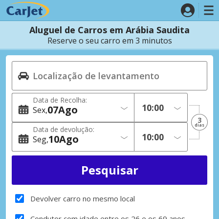
Aluguel de Carros em Arábia Saudita
Reserve o seu carro em 3 minutos
Data de Recolha:
07
Ago
Sex
3
dias
Data de devolução:
10
Ago
Seg
Devolver carro no mesmo local
Condutor com idade entre os 26 e os 69 anos