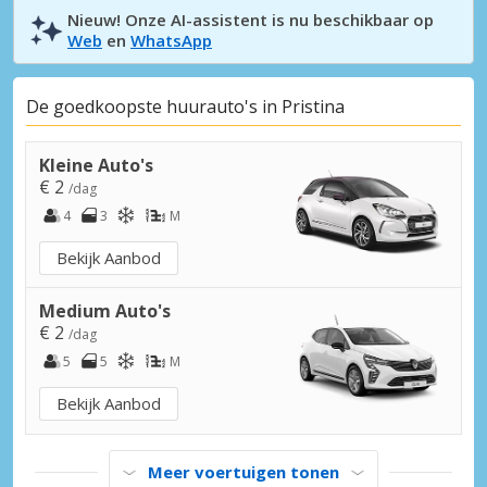
Nieuw! Onze AI-assistent is nu beschikbaar op
Web
en
WhatsApp
De goedkoopste huurauto's in Pristina
Kleine Auto's
€ 2
/dag
4
3
M
Bekijk Aanbod
Medium Auto's
€ 2
/dag
5
5
M
Bekijk Aanbod
Meer voertuigen tonen