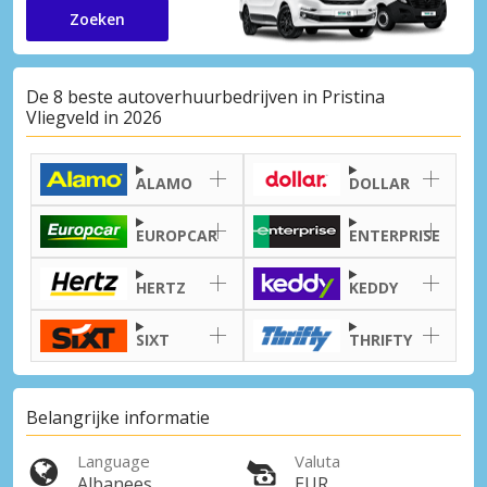
Zoeken
De 8 beste autoverhuurbedrijven in Pristina
Vliegveld in 2026
ALAMO
DOLLAR
EUROPCAR
ENTERPRISE
HERTZ
KEDDY
SIXT
THRIFTY
Belangrijke informatie
Language
Valuta
Albanees,
EUR