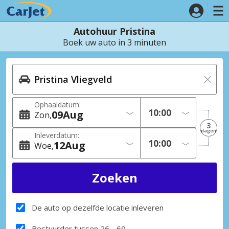
Autohuur Pristina
Boek uw auto in 3 minuten
Ophaaldatum:
09
Aug
Zon
3
dagen
Inleverdatum:
12
Aug
Woe
De auto op dezelfde locatie inleveren
Bestuurder tussen 26 - 69