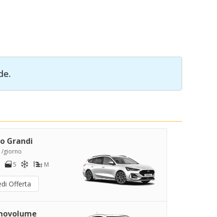
de.
o Grandi
 /giorno
5
M
di Offerta
novolume