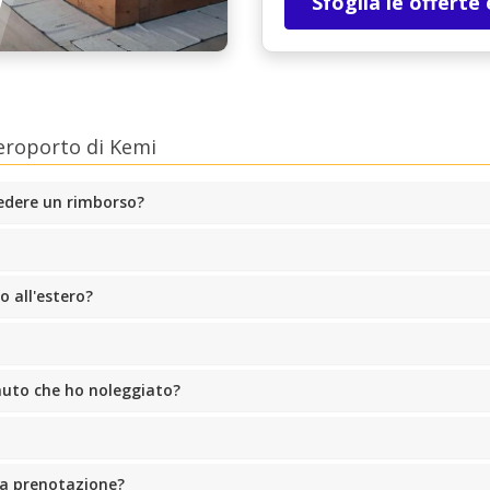
Sfoglia le offerte
eroporto di Kemi
edere un rimborso?
 all'estero?
'auto che ho noleggiato?
ia prenotazione?