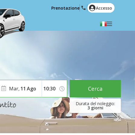
Prenotazione
Accesso
Selezionare la lingua
English
Español
Deutsch
Français
Italiano
Nederlands
Português
English (US)
Polski
Türkçe
Cerca
Mar,
11
Ago
Română
Ελληνικά
Русский
Hrvatski
3
giorni
العربية