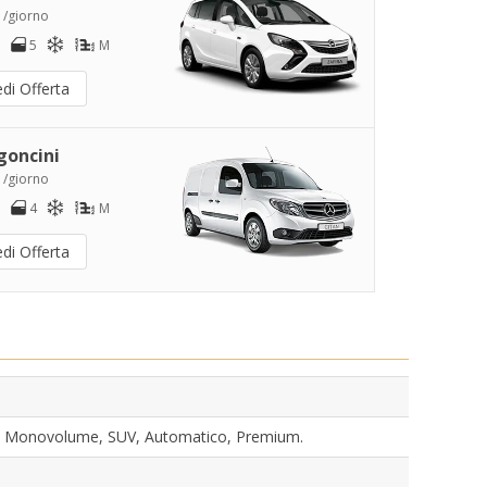
 /giorno
5
M
di Offerta
goncini
 /giorno
4
M
di Offerta
n, Monovolume, SUV, Automatico, Premium.