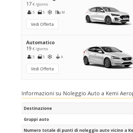
17
€ /giorno
5
5
M
Vedi Offerta
Automatico
19
€ /giorno
5
5
A
Vedi Offerta
Informazioni su Noleggio Auto a Kemi Aer
Destinazione
Gruppi auto
Numero totale di punti di noleggio auto vicino a K