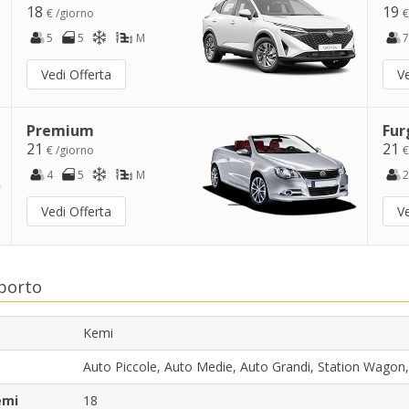
18
19
€ /giorno
€
5
5
M
7
Vedi Offerta
Ve
Premium
Fur
21
21
€ /giorno
€
4
5
M
2
Vedi Offerta
Ve
oporto
Kemi
Auto Piccole, Auto Medie, Auto Grandi, Station Wago
emi
18