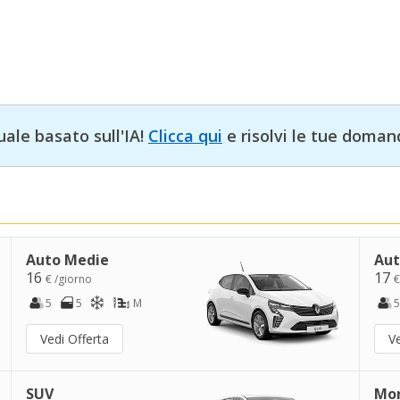
uale basato sull'IA!
Clicca qui
e risolvi le tue doman
Auto Medie
Aut
16
17
€ /giorno
€
5
5
M
5
Vedi Offerta
Ve
SUV
Mo