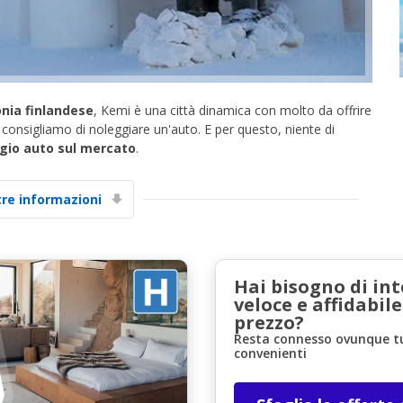
nia finlandese
, Kemi è una città dinamica con molto da offrire
ti consigliamo di noleggiare un'auto. E per questo, niente di
ggio auto sul mercato
.
Sconti speciali
Accedi alle offerte esclusive dei nostri fornitori
tre informazioni
Accedi con eLink
Hai bisogno di in
veloce e affidabile
prezzo?
Resta connesso ovunque tu 
convenienti