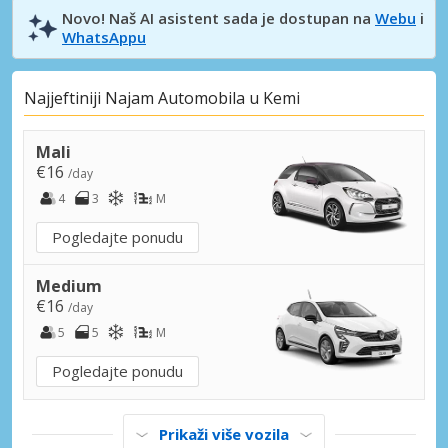
Novo! Naš AI asistent sada je dostupan na
Webu
i
WhatsAppu
Najjeftiniji Najam Automobila u Kemi
Mali
€16
/day
4
3
M
Pogledajte ponudu
Medium
€16
/day
5
5
M
Pogledajte ponudu
Prikaži više vozila