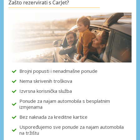
Zašto rezervirati s CarJet?
Posebni popusti
Pristupite ekskluzivnim ponudama naših
dobavljača
Prijava putem eLinka
Brojni popusti i nenadmašne ponude
Nema skrivenih troškova
Izvrsna korisnička služba
Ponude za najam automobila s besplatnim
izmjenama
Bez naknada za kreditne kartice
Uspoređujemo sve ponude za najam automobila
na tržištu