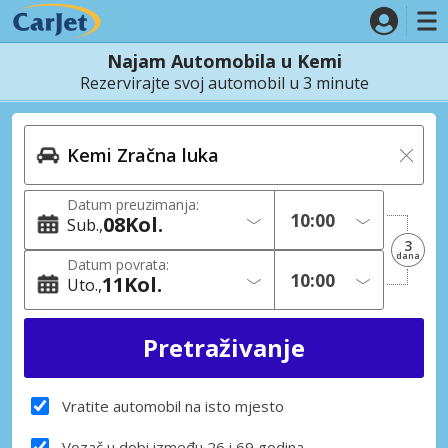
Najam Automobila u Kemi
Rezervirajte svoj automobil u 3 minute
Datum preuzimanja:
08
Kol.
Sub.
3
dana
Datum povrata:
11
Kol.
Uto.
Vratite automobil na isto mjesto
Vozač u dobi između 26 i 69 godina