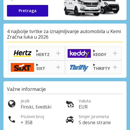
Pretraga
4 najbolje tvrtke za iznajmljivanje automobila u Kemi
Zračna luka u 2026
HERTZ
KEDDY
SIXT
THRIFTY
Važne informacije
Jezik
Valuta
Finski, švedski
EUR
Pozivni broj
Smjer prometa
+ 358
S desne strane