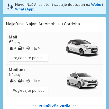
Novo! Naš AI asistent sada je dostupan na
Webu
i
WhatsAppu
Najjeftiniji Najam Automobila u Cordoba
Mali
€3
/day
4
3
M
Pogledajte ponudu
Medium
€4
/day
5
5
M
Pogledajte ponudu
Prikaži više vozila