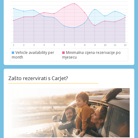
Vehicle availability per
Minimalna cijena rezervacije po
month
mjesecu
Zašto rezervirati s CarJet?
Posebni popusti
Pristupite ekskluzivnim ponudama naših
dobavljača