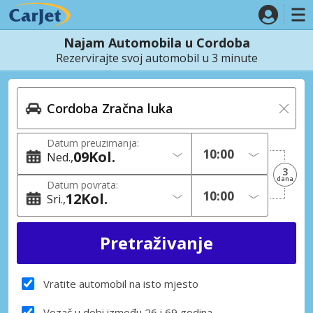
Najam Automobila u Cordoba
Rezervirajte svoj automobil u 3 minute
Datum preuzimanja:
09
Kol.
Ned.
3
dana
Datum povrata:
12
Kol.
Sri.
Vratite automobil na isto mjesto
Vozač u dobi između 26 i 69 godina