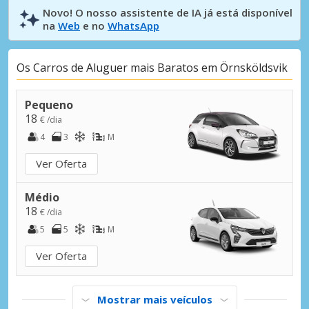
Novo! O nosso assistente de IA já está disponível
na
Web
e no
WhatsApp
Os Carros de Aluguer mais Baratos em Örnsköldsvik
Pequeno
18
€ /dia
4
3
M
Ver Oferta
Médio
18
€ /dia
5
5
M
Ver Oferta
Mostrar mais veículos