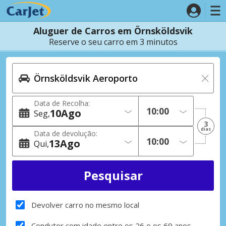
Aluguer de Carros em Örnsköldsvik
Reserve o seu carro em 3 minutos
Data de Recolha:
10
Ago
Seg
3
dias
Data de devolução:
13
Ago
Qui
Devolver carro no mesmo local
Condutor com idade entre os 26 e os 69 anos