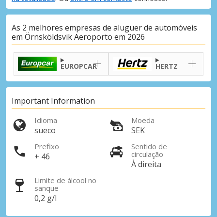
As 2 melhores empresas de aluguer de automóveis
em Örnsköldsvik Aeroporto em 2026
EUROPCAR
HERTZ
Important Information
Idioma
Moeda
sueco
SEK
Prefixo
Sentido de
circulação
+ 46
À direita
Limite de álcool no
sanque
0,2 g/l