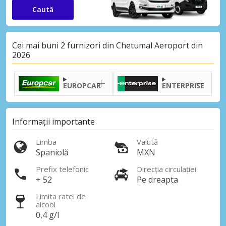
Caută
Cei mai buni 2 furnizori din Chetumal Aeroport din
2026
EUROPCAR
ENTERPRISE
Informații importante
Limba
Valută
Spaniolă
MXN
Prefix telefonic
Direcția circulației
+ 52
Pe dreapta
Limita ratei de
alcool
0,4 g/l