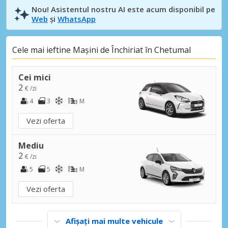
Nou! Asistentul nostru AI este acum disponibil pe
Web
și
WhatsApp
Cele mai ieftine Mașini de Închiriat în Chetumal
Cei mici
2
€ /zi
4
3
M
Vezi oferta
Mediu
2
€ /zi
5
5
M
Vezi oferta
Afișați mai multe vehicule