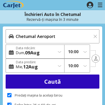
Închirieri Auto în Chetumal
Rezervă-ți mașina în 3 minute
Data ridicării:
09
Aug
Dum
3
zile
Data predării:
12
Aug
Mie
Predați mașina la același birou
Șofer între 26 și 69 de ani