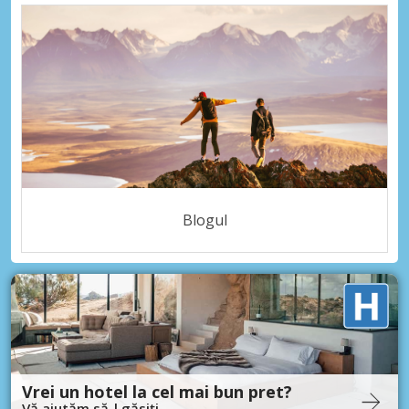
Blogul
Vrei un hotel la cel mai bun pret?
Vă ajutăm să-l găsiți