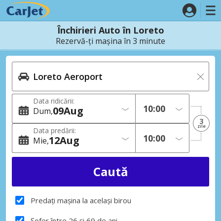
Închirieri Auto în Loreto
Rezervă-ți mașina în 3 minute
Data ridicării:
09
Aug
Dum
3
zile
Data predării:
12
Aug
Mie
Predați mașina la același birou
Șofer între 26 și 69 de ani