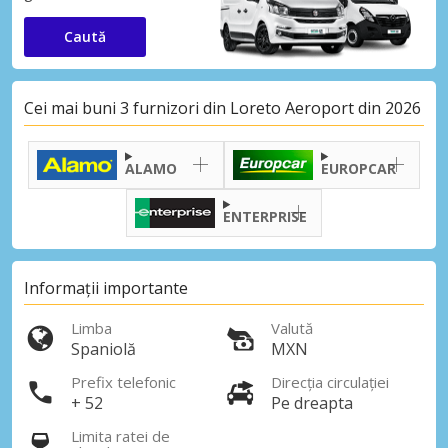
Caută
Cei mai buni 3 furnizori din Loreto Aeroport din 2026
ALAMO
EUROPCAR
ENTERPRISE
Informații importante
Limba
Valută
Spaniolă
MXN
Prefix telefonic
Direcția circulației
+ 52
Pe dreapta
Limita ratei de