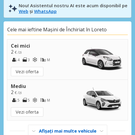
Nou! Asistentul nostru AI este acum disponibil pe
Web
și
WhatsApp
Cele mai ieftine Mașini de Închiriat în Loreto
Cei mici
2
€ /zi
4
3
M
Vezi oferta
Mediu
2
€ /zi
5
5
M
Vezi oferta
Afișați mai multe vehicule