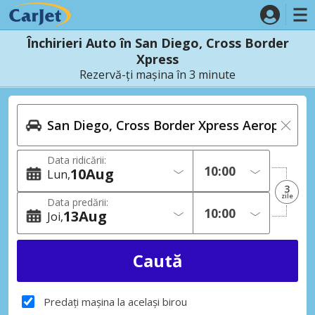
Închirieri Auto în San Diego, Cross Border
Xpress
Rezervă-ți mașina în 3 minute
Data ridicării:
10
Aug
Lun
3
zile
Data predării:
13
Aug
Joi
Predați mașina la același birou