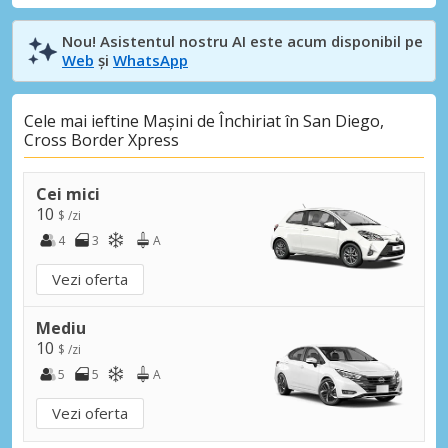
Nou! Asistentul nostru AI este acum disponibil pe
Web
și
WhatsApp
Cele mai ieftine Mașini de Închiriat în San Diego,
Cross Border Xpress
Cei mici
10
$ /zi
4
3
A
Vezi oferta
Mediu
10
$ /zi
5
5
A
Vezi oferta