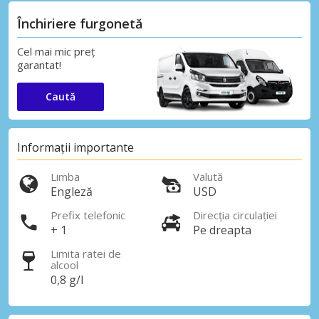
Închiriere furgonetă
Cel mai mic preț
garantat!
Caută
Informații importante
Limba
Valută
Engleză
USD
Prefix telefonic
Direcția circulației
+ 1
Pe dreapta
Limita ratei de
alcool
0,8 g/l