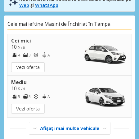
Web
și
WhatsApp
Cele mai ieftine Mașini de Închiriat în Tampa
Cei mici
10
$ /zi
4
3
A
Vezi oferta
Mediu
10
$ /zi
5
5
A
Vezi oferta
Afișați mai multe vehicule