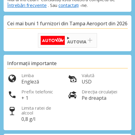
Întrebări frecvente
. Sau
contactați
-ne.
Cei mai buni 1 furnizori din Tampa Aeroport din 2026
AUTOVIA
Informații importante
Limba
Valută
Engleză
USD
Prefix telefonic
Direcția circulației
+ 1
Pe dreapta
Limita ratei de
alcool
0,8 g/l