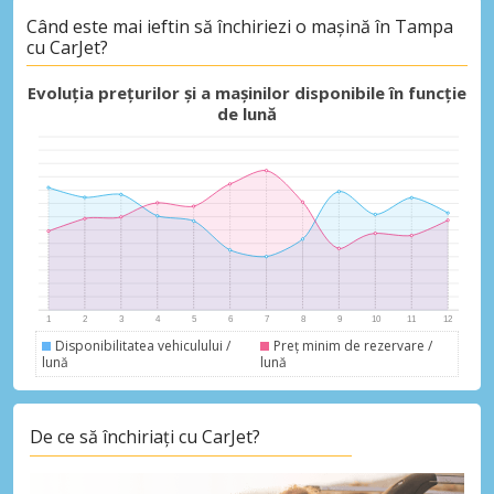
Când este mai ieftin să închiriezi o mașină în Tampa
cu CarJet?
Economii de top
Evoluția prețurilor și a mașinilor disponibile în funcție
Accesați ofertele exclusive ale
de lună
furnizorilor noștri
Autentificare cu eLink
Disponibilitatea vehiculului /
Preț minim de rezervare /
lună
lună
De ce să închiriați cu CarJet?