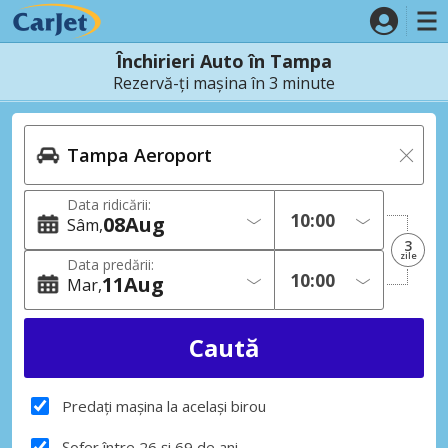
Închirieri Auto în Tampa
Rezervă-ți mașina în 3 minute
Data ridicării:
08
Aug
Sâm
3
zile
Data predării:
11
Aug
Mar
Predați mașina la același birou
Șofer între 26 și 69 de ani