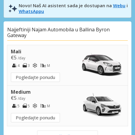
Novo! Naš AI asistent sada je dostupan na
Webu
i
WhatsAppu
Najjeftiniji Najam Automobila u Ballina Byron
Gateway
Mali
€5
/day
4
3
M
Pogledajte ponudu
Medium
€5
/day
5
5
M
Pogledajte ponudu