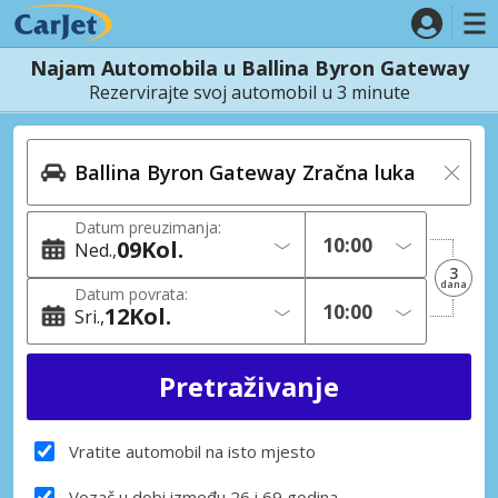
Najam Automobila u Ballina Byron Gateway
Rezervirajte svoj automobil u 3 minute
Datum preuzimanja:
09
Kol.
Ned.
3
dana
Datum povrata:
12
Kol.
Sri.
Vratite automobil na isto mjesto
Vozač u dobi između 26 i 69 godina