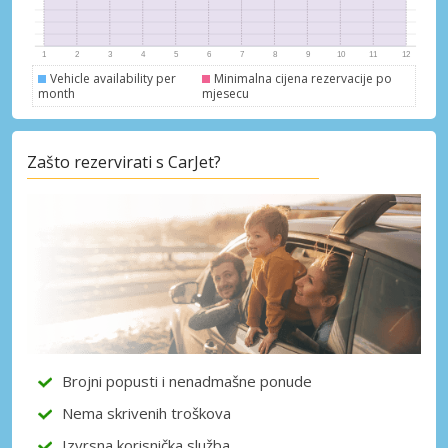
Vehicle availability per
Minimalna cijena rezervacije po
month
mjesecu
Posebni popusti
Zašto rezervirati s CarJet?
Pristupite ekskluzivnim ponudama naših
dobavljača
Prijava putem eLinka
Brojni popusti i nenadmašne ponude
Nema skrivenih troškova
Izvrsna korisnička služba