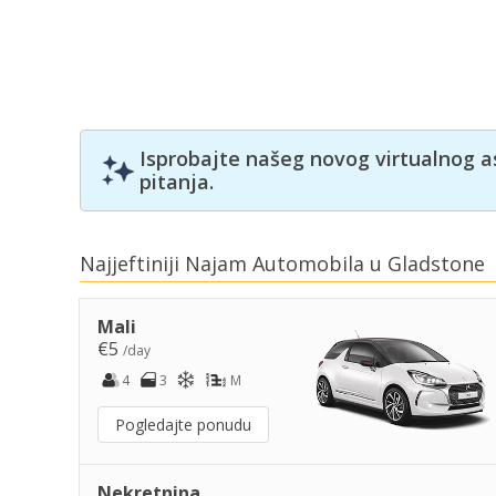
Isprobajte našeg novog virtualnog a
pitanja.
Najjeftiniji Najam Automobila u Gladstone
Mali
€5
/day
4
3
M
Pogledajte ponudu
Nekretnina