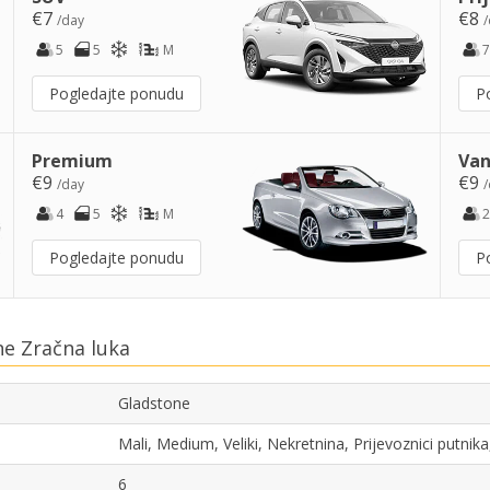
€7
€8
/day
/
5
5
M
7
Pogledajte ponudu
P
Premium
Van
€9
€9
/day
/
4
5
M
2
Pogledajte ponudu
P
e Zračna luka
Gladstone
Mali, Medium, Veliki, Nekretnina, Prijevoznici putni
6