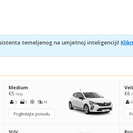
sistenta temeljenog na umjetnoj inteligenciji!
Klik
Medium
Vel
€5
€6
/day
/
5
5
M
5
Pogledajte ponudu
P
SUV
Pri