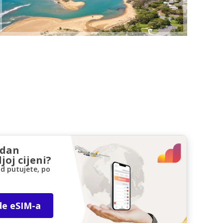
zdan
joj cijeni?
d putujete, po
de eSIM-a