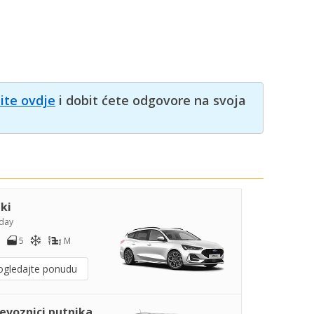
nite ovdje
i dobit ćete odgovore na svoja
iki
day
5
M
ogledajte ponudu
jevoznici putnika