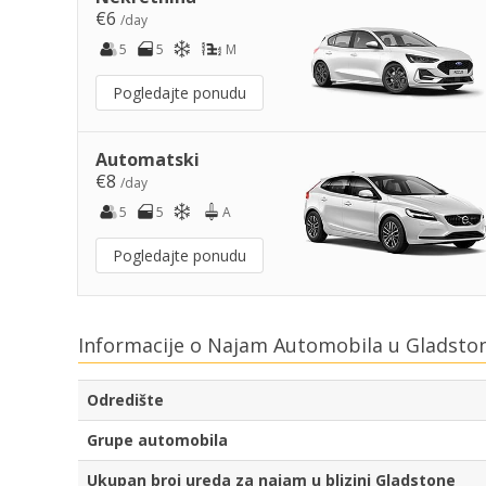
€6
/day
5
5
M
Pogledajte ponudu
Automatski
€8
/day
5
5
A
Pogledajte ponudu
Informacije o Najam Automobila u Gladston
Odredište
Grupe automobila
Ukupan broj ureda za najam u blizini Gladstone