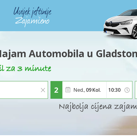
ajam Automobila u Gladsto
Ned.,
09
Kol.