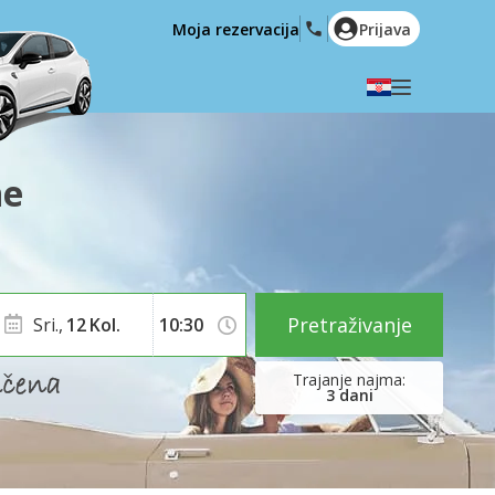
Moja rezervacija
Prijava
Odaberite svoj jezik
English
Español
ne
Deutsch
Français
Italiano
Nederlands
Português
English (US)
Polski
Türkçe
Pretraživanje
Sri.,
12
Kol.
Română
Ελληνικά
Русский
Hrvatski
3
dani
العربية