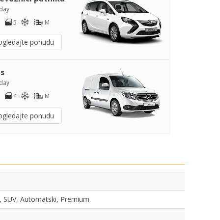
day
5
M
ogledajte ponudu
s
day
4
M
ogledajte ponudu
ka, SUV, Automatski, Premium.