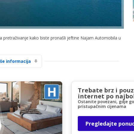
za pretraživanje kako biste pronašli jeftine Najam Automobila u
Posebni popusti
Pristupite ekskluzivnim ponudama naših
iše informacija
dobavljača
Trebate brz i pou
Prijava putem eLinka
internet po najbol
Ostanite povezani, gdje go
pristupačnim cijenama
Pregledajte ponu