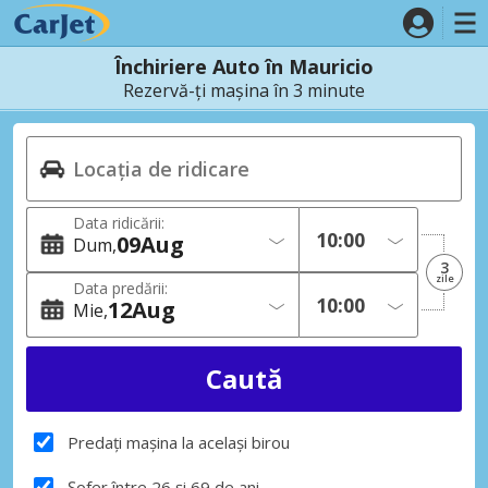
Închiriere Auto în Mauricio
Rezervă-ți mașina în 3 minute
Data ridicării:
09
Aug
Dum
3
zile
Data predării:
12
Aug
Mie
Predați mașina la același birou
Șofer între 26 și 69 de ani