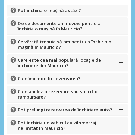
Pot închiria o mașină astăzi?
De ce documente am nevoie pentru a
închiria o mașină în Mauricio?
Ce vârstă trebuie să am pentru a închiria o
mașină în Mauricio?
Care este cea mai populară locație de
închiriere din Mauricio?
Economii de top
Cum îmi modific rezervarea?
Accesați ofertele exclusive ale
furnizorilor noștri
Cum anulez o rezervare sau solicit o
rambursare?
Pot prelungi rezervarea de închiriere auto?
Autentificare cu eLink
Pot închiria un vehicul cu kilometraj
nelimitat în Mauricio?