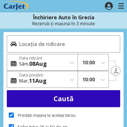
Închiriere Auto în Grecia
Rezervă-ți mașina în 3 minute
Data ridicării:
08
Aug
Sâm
3
zile
Data predării:
11
Aug
Mar
Predați mașina la același birou
Șofer între 26 și 69 de ani