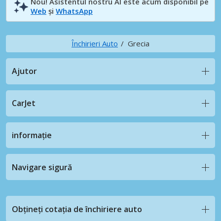
Nou! Asistentul nostru AI este acum disponibil pe
Web
și
WhatsApp
Închirieri Auto
Grecia
Ajutor
CarJet
informație
Navigare sigură
Obțineți cotația de închiriere auto