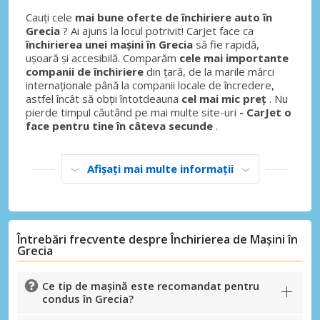
Cauți cele
mai bune oferte de închiriere auto în
Grecia
? Ai ajuns la locul potrivit! CarJet face ca
închirierea unei mașini în Grecia
să fie rapidă,
ușoară și accesibilă. Comparăm
cele mai importante
companii de închiriere
din țară, de la marile mărci
internaționale până la companii locale de încredere,
astfel încât să obții întotdeauna
cel mai mic preț
. Nu
pierde timpul căutând pe mai multe site-uri
- CarJet o
face pentru tine în câteva secunde
.
Afișați mai multe informații
Economii de top
Accesați ofertele exclusive ale
furnizorilor noștri
Întrebări frecvente despre Închirierea de Mașini în
Grecia
Ce tip de mașină este recomandat pentru
Autentificare cu eLink
condus în Grecia?