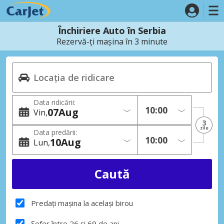
Închiriere Auto în Serbia
Rezervă-ți mașina în 3 minute
Data ridicării:
07
Aug
Vin
3
zile
Data predării:
10
Aug
Lun
Predați mașina la același birou
Șofer între 26 și 69 de ani