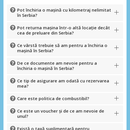
Pot închiria o mașină cu kilometraj nelimitat
în Serbia?
Pot returna mașina într-o altă locație decât
cea de preluare din Serbia?
Ce vârstă trebuie să am pentru a închiria o
mașină în Serbia?
De ce documente am nevoie pentru a
închiria o mașină în Serbia?
Economii de top
Ce tip de asigurare am odată cu rezervarea
Accesați ofertele exclusive ale
mea?
furnizorilor noștri
Care este politica de combustibil?
Ce este un voucher și de ce am nevoie de
unul?
Autentificare cu eLink
Există o taxă suplimentară pentru