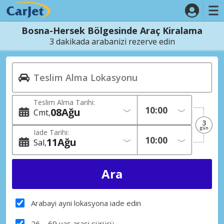
Bosna-Hersek Bölgesinde Araç Kiralama
3 dakikada arabanizi rezerve edin
Teslim Alma Tarihi:
08
Ağu
Cmt
3
gün
Iade Tarihi:
11
Ağu
Sal
Arabayi ayni lokasyona iade edin
26 – 69 yas arasi sürücü