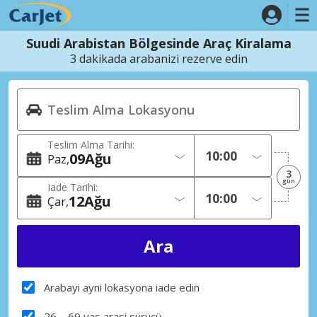
Suudi Arabistan Bölgesinde Araç Kiralama
3 dakikada arabanizi rezerve edin
Teslim Alma Tarihi:
09
Ağu
Paz
3
gün
Iade Tarihi:
12
Ağu
Çar
Arabayi ayni lokasyona iade edin
26 – 69 yas arasi sürücü