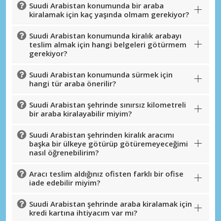
Suudi Arabistan konumunda bir araba
kiralamak için kaç yaşında olmam gerekiyor?
Büyük tasarruflar
Özel iş ortağı tekliflerine erişim sağlayın
Suudi Arabistan konumunda kiralık arabayı
teslim almak için hangi belgeleri götürmem
gerekiyor?
Suudi Arabistan konumunda sürmek için
eLink ile giriş yap
hangi tür araba önerilir?
Suudi Arabistan şehrinde sınırsız kilometreli
bir araba kiralayabilir miyim?
Suudi Arabistan şehrinden kiralık aracımı
başka bir ülkeye götürüp götüremeyeceğimi
nasıl öğrenebilirim?
Aracı teslim aldığınız ofisten farklı bir ofise
iade edebilir miyim?
Suudi Arabistan şehrinde araba kiralamak için
kredi kartına ihtiyacım var mı?