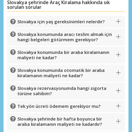
Slovakya şehrinde Araç Kiralama hakkında sık
sorulan sorular
Slovakya için yaş gereksinimleri nelerdir?
Slovakya konumunda aracı teslim almak için
hangi belgeleri götürmem gerekiyor?
Slovakya konumunda bir araba kiralamanın
maliyeti ne kadar?
Slovakya konumunda otomatik bir araba
kiralamanın maliyeti ne kadar?
Büyük tasarruflar
Slovakya rezervasyonumda hangi sigorta
Özel iş ortağı tekliflerine erişim sağlayın
türüne sahibim?
Tek yön ücreti ödemem gerekiyor mu?
eLink ile giriş yap
Slovakya şehrinde bir hafta boyunca bir
araba kiralamanın maliyeti ne kadardır?