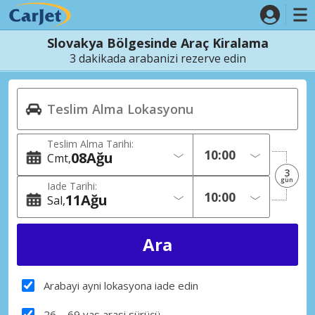
Slovakya Bölgesinde Araç Kiralama
3 dakikada arabanizi rezerve edin
Teslim Alma Tarihi:
08
Ağu
Cmt
3
gün
Iade Tarihi:
11
Ağu
Sal
Arabayi ayni lokasyona iade edin
26 – 69 yas arasi sürücü