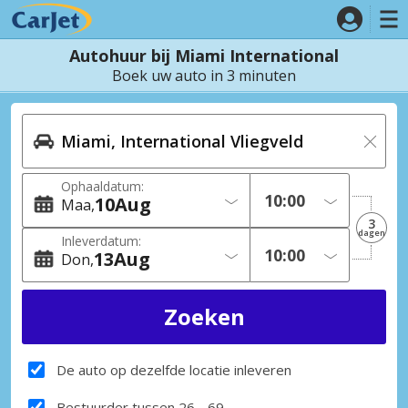
Autohuur bij Miami International
Boek uw auto in 3 minuten
Ophaaldatum:
10
Aug
Maa
3
dagen
Inleverdatum:
13
Aug
Don
De auto op dezelfde locatie inleveren
Bestuurder tussen 26 - 69