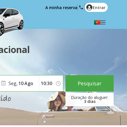
A minha reserva
Entrar
Seleccione a sua língua
English
Español
acional
Deutsch
Français
Italiano
Nederlands
Português
English (US)
Polski
Türkçe
Pesquisar
Seg,
10
Ago
Română
Ελληνικά
Русский
Hrvatski
3
dias
العربية