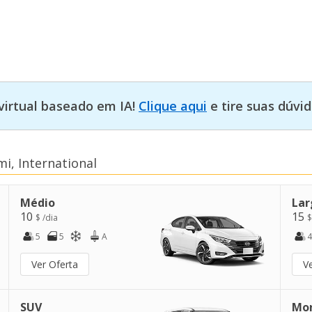
virtual baseado em IA!
Clique aqui
e tire suas dúvid
i, International
Médio
Lar
10
15
$ /dia
$
5
5
A
4
Ver Oferta
V
SUV
Mo