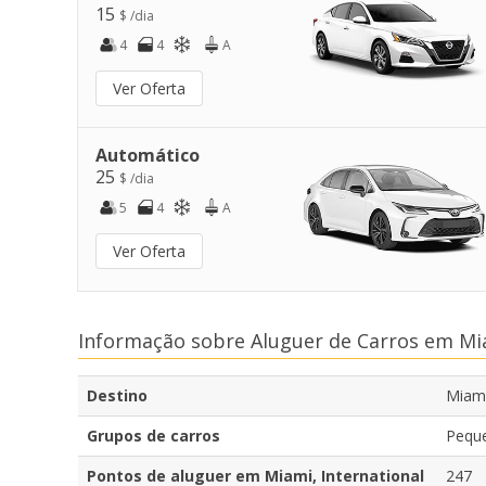
15
$ /dia
4
4
A
Ver Oferta
Automático
25
$ /dia
5
4
A
Ver Oferta
Informação sobre Aluguer de Carros em Mia
Destino
Miami
Grupos de carros
Peque
Pontos de aluguer em Miami, International
247