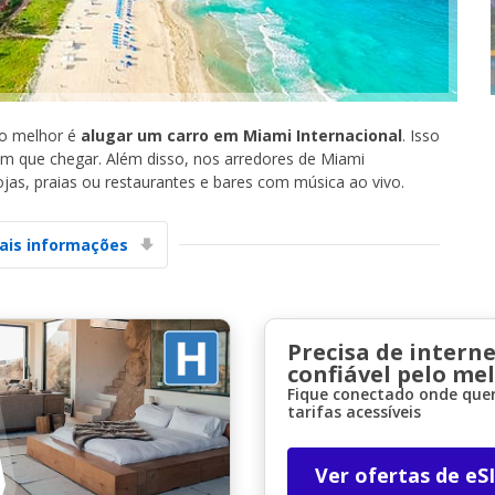
 o melhor é
alugar um carro em Miami Internacional
. Isso
im que chegar. Além disso, nos arredores de Miami
ojas, praias ou restaurantes e bares com música ao vivo.
Descontos especiais
Aceda a ofertas exclusivas dos nossos
fornecedores
ais informações
Iniciar sessão com eLink
Precisa de interne
confiável pelo me
Fique conectado onde quer
tarifas acessíveis
Ver ofertas de eS