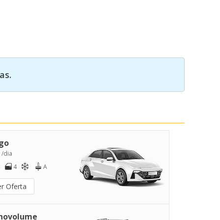
as.
go
 /dia
4
A
er Oferta
novolume