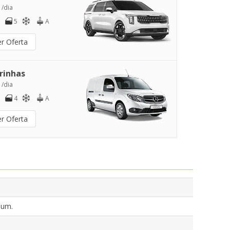
 /dia
5
A
er Oferta
rinhas
 /dia
4
A
er Oferta
ium.