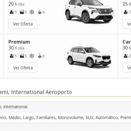
20
25
$ /dia
$
5
5
A
7
Ver Oferta
V
Premium
Car
30
30
$ /dia
$
5
5
A
2
Ver Oferta
V
mi, International Aeroporto
, International
no, Médio, Largo, Familiares, Monovolume, SUV, Automático, Prem