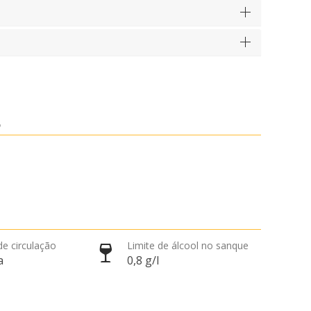
6
de circulação
Limite de álcool no sanque
a
0,8 g/l