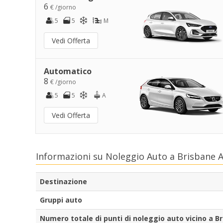
6
€ /giorno
5
5
M
Vedi Offerta
Automatico
8
€ /giorno
5
5
A
Vedi Offerta
Informazioni su Noleggio Auto a Brisbane 
Destinazione
Gruppi auto
Numero totale di punti di noleggio auto vicino a B