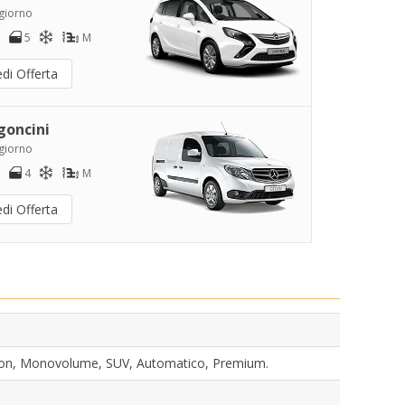
/giorno
5
M
di Offerta
goncini
/giorno
4
M
di Offerta
agon, Monovolume, SUV, Automatico, Premium.