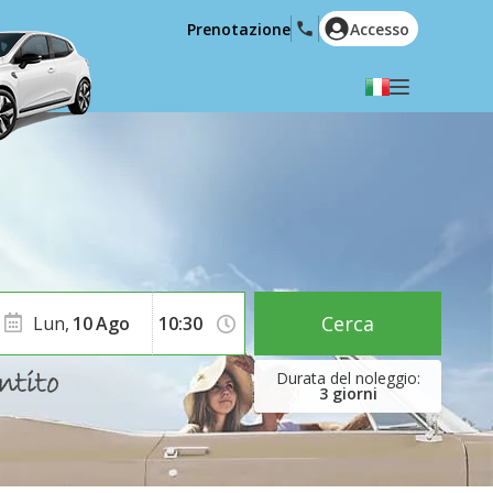
Prenotazione
Accesso
Selezionare la lingua
English
Español
Deutsch
Français
Italiano
Nederlands
Português
English (US)
Polski
Türkçe
Cerca
Lun,
10
Ago
Română
Ελληνικά
Русский
Hrvatski
3
giorni
العربية