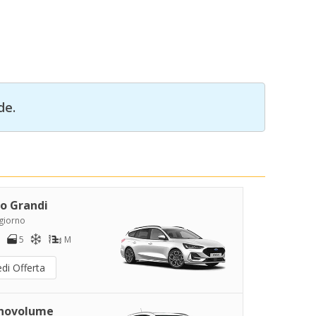
de.
o Grandi
/giorno
5
M
di Offerta
novolume