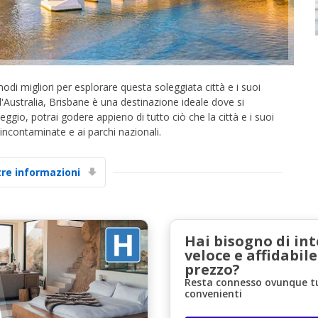
di migliori per esplorare questa soleggiata città e i suoi
ll'Australia, Brisbane è una destinazione ideale dove si
gio, potrai godere appieno di tutto ciò che la città e i suoi
e incontaminate e ai parchi nazionali.
Sconti speciali
Accedi alle offerte esclusive dei nostri fornitori
tre informazioni
Accedi con eLink
Hai bisogno di in
veloce e affidabile
prezzo?
Resta connesso ovunque tu 
convenienti