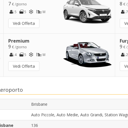
7
8
€ /giorno
€ 
5
5
M
7
Vedi Offerta
Ve
Premium
Fur
9
9
€ /giorno
€ 
4
5
M
2
Vedi Offerta
Ve
Aeroporto
Brisbane
Auto Piccole, Auto Medie, Auto Grandi, Station W
risbane
136