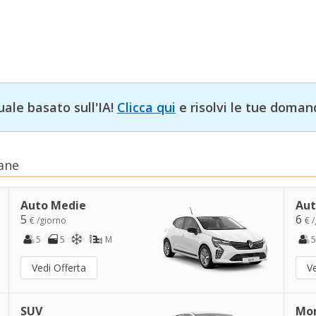
uale basato sull'IA!
Clicca qui
e risolvi le tue doman
ane
Auto Medie
Aut
5
6
€ /giorno
€ 
5
5
M
5
Vedi Offerta
Ve
SUV
Mo