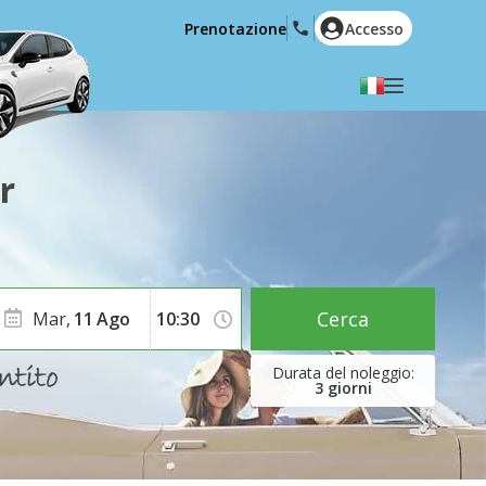
Prenotazione
Accesso
Selezionare la lingua
English
Español
r
Deutsch
Français
Italiano
Nederlands
Português
English (US)
Polski
Türkçe
Cerca
Mar,
11
Ago
Română
Ελληνικά
Русский
Hrvatski
3
giorni
العربية