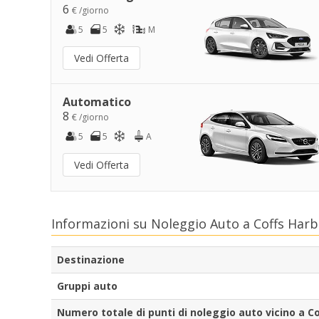
6
€ /giorno
5
5
M
Vedi Offerta
Automatico
8
€ /giorno
5
5
A
Vedi Offerta
Informazioni su Noleggio Auto a Coffs Har
Destinazione
Gruppi auto
Numero totale di punti di noleggio auto vicino a C