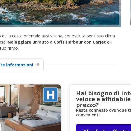
o della costa orientale australiana, conosciuta per il suo clima
iosa.
Noleggiare un'auto a Coffs Harbour con CarJet
è il
tuo ritmo.
Sconti speciali
Accedi alle offerte esclusive dei nostri fornitori
tre informazioni
Accedi con eLink
Hai bisogno di in
veloce e affidabile
prezzo?
Resta connesso ovunque tu 
convenienti