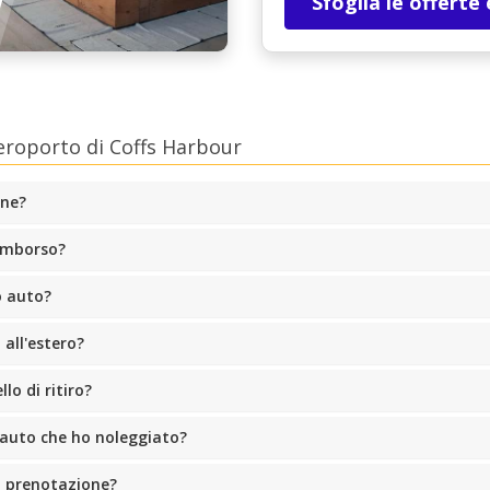
Sfoglia le offerte
eroporto di Coffs Harbour
one?
rimborso?
o auto?
all'estero?
lo di ritiro?
l'auto che ho noleggiato?
a prenotazione?