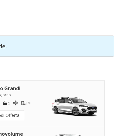
de.
o Grandi
/giorno
5
M
di Offerta
novolume