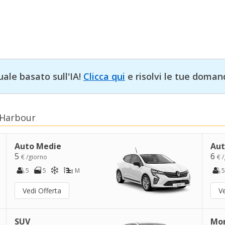
uale basato sull'IA!
Clicca qui
e risolvi le tue doman
 Harbour
Auto Medie
Aut
5
6
€ /giorno
€ 
5
5
M
5
Vedi Offerta
Ve
SUV
Mo