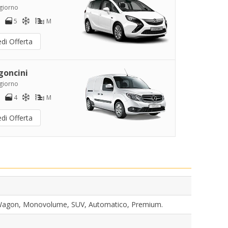
/giorno
5
M
di Offerta
goncini
/giorno
4
M
di Offerta
n Wagon, Monovolume, SUV, Automatico, Premium.