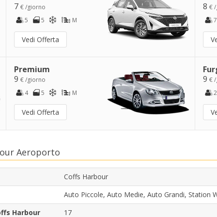
7
8
€ /giorno
€ 
5
5
M
7
Vedi Offerta
Ve
Premium
Fur
9
9
€ /giorno
€ 
4
5
M
2
Vedi Offerta
Ve
bour Aeroporto
Coffs Harbour
Auto Piccole, Auto Medie, Auto Grandi, Statio
offs Harbour
17