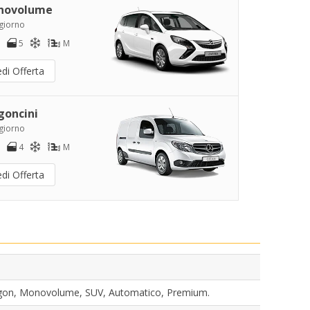
novolume
/giorno
5
M
di Offerta
goncini
/giorno
4
M
di Offerta
Wagon, Monovolume, SUV, Automatico, Premium.