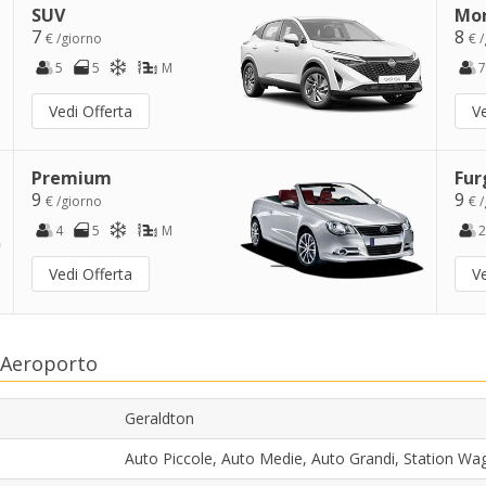
SUV
Mo
7
8
€ /giorno
€ 
5
5
M
7
Vedi Offerta
Ve
Premium
Fur
9
9
€ /giorno
€ 
4
5
M
2
Vedi Offerta
Ve
 Aeroporto
Geraldton
Auto Piccole, Auto Medie, Auto Grandi, Station 