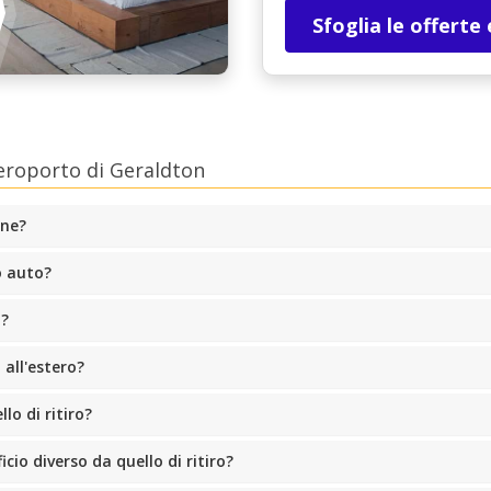
Sfoglia le offerte
eroporto di Geraldton
one?
o auto?
o?
all'estero?
lo di ritiro?
cio diverso da quello di ritiro?