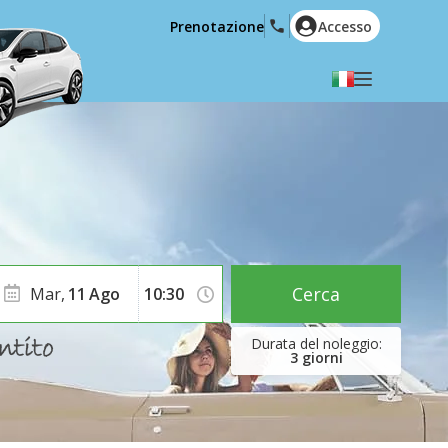
Prenotazione
Accesso
Selezionare la lingua
English
Español
Deutsch
Français
Italiano
Nederlands
Português
English (US)
Polski
Türkçe
Cerca
Mar,
11
Ago
Română
Ελληνικά
Русский
Hrvatski
3
giorni
العربية