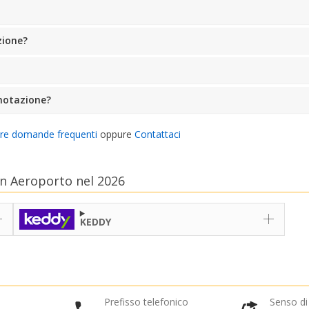
zione?
notazione?
tre domande frequenti
oppure
Contattaci
on Aeroporto nel 2026
KEDDY
Prefisso telefonico
Senso di