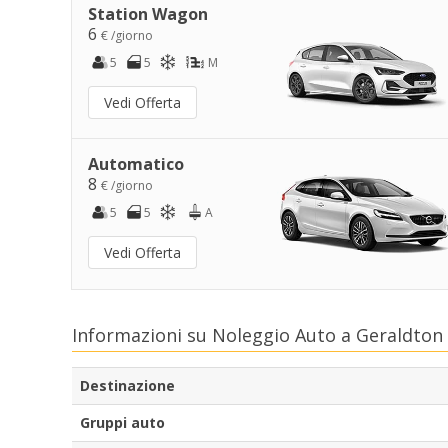
Station Wagon
6
€ /giorno
5
5
M
Vedi Offerta
Automatico
8
€ /giorno
5
5
A
Vedi Offerta
Informazioni su Noleggio Auto a Geraldton
Destinazione
Gruppi auto