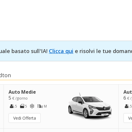
uale basato sull'IA!
Clicca qui
e risolvi le tue doman
ldton
Auto Medie
Aut
5
6
€ /giorno
€ 
5
5
M
5
Vedi Offerta
Ve