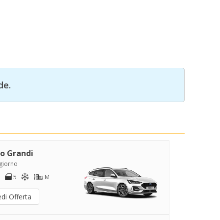
de.
o Grandi
/giorno
5
M
di Offerta