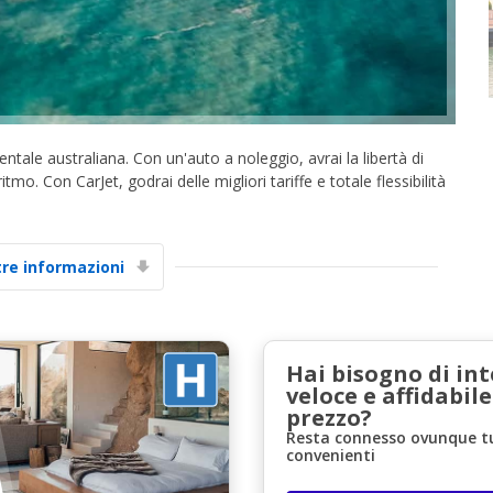
ale australiana. Con un'auto a noleggio, avrai la libertà di
itmo. Con CarJet, godrai delle migliori tariffe e totale flessibilità
Sconti speciali
Accedi alle offerte esclusive dei nostri fornitori
tre informazioni
Accedi con eLink
Hai bisogno di in
veloce e affidabile
prezzo?
Resta connesso ovunque tu 
convenienti