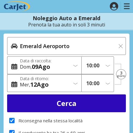
Noleggio Auto a Emerald
Prenota la tua auto in soli 3 minuti
Data di raccolta:
09
Ago
Dom
3
giorni
Data di ritorno:
12
Ago
Mer
Riconsegna nella stessa località
Il conducente ha tra 26 e 69 anni