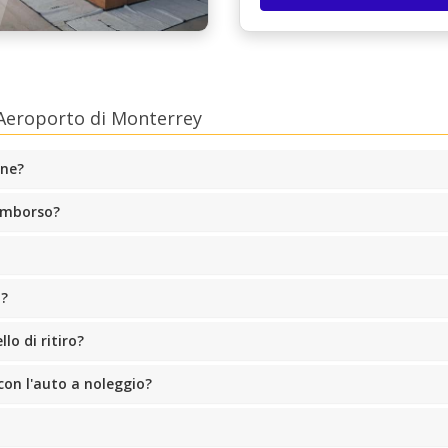
'Aeroporto di Monterrey
one?
rimborso?
o?
lo di ritiro?
con l'auto a noleggio?