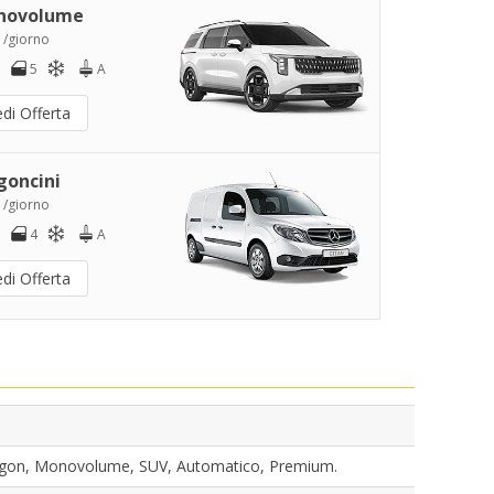
novolume
 /giorno
5
A
di Offerta
goncini
 /giorno
4
A
di Offerta
Wagon, Monovolume, SUV, Automatico, Premium.