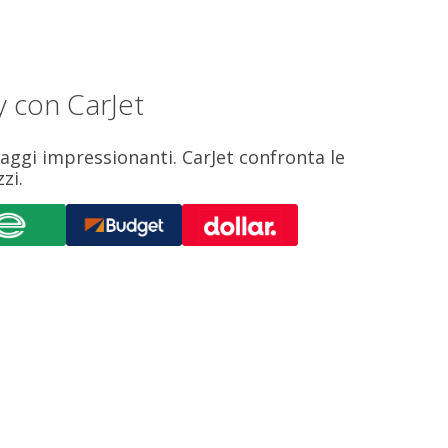
y con CarJet
saggi impressionanti. CarJet confronta le
zi.