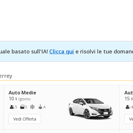
uale basato sull'IA!
Clicca qui
e risolvi le tue doman
errey
Auto Medie
Aut
10
15
$ /giorno
$
5
5
A
4
Vedi Offerta
Ve