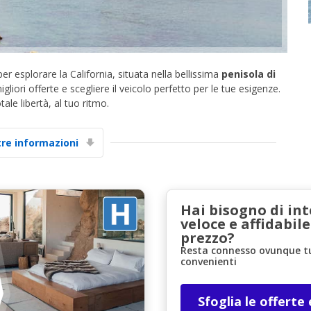
r esplorare la California, situata nella bellissima
penisola di
gliori offerte e scegliere il veicolo perfetto per le tue esigenze.
ale libertà, al tuo ritmo.
Sconti speciali
tre informazioni
Accedi alle offerte esclusive dei nostri fornitori
Hai bisogno di in
Accedi con eLink
veloce e affidabile
prezzo?
Resta connesso ovunque tu 
convenienti
Sfoglia le offerte