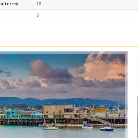
Monterrey
10
9