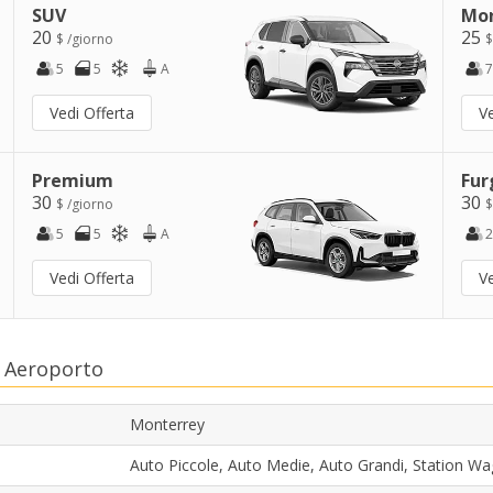
SUV
Mo
20
25
$ /giorno
$
5
5
A
7
Vedi Offerta
Ve
Premium
Fur
30
30
$ /giorno
$
5
5
A
2
Vedi Offerta
Ve
y Aeroporto
Monterrey
Auto Piccole, Auto Medie, Auto Grandi, Station 