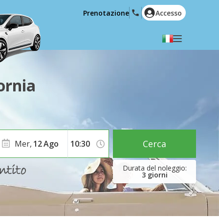
Prenotazione
Accesso
Selezionare la lingua
English
Español
ornia
Deutsch
Français
Italiano
Nederlands
Português
English (US)
Polski
Türkçe
Cerca
Mer,
12
Ago
Română
Ελληνικά
Русский
Hrvatski
3
giorni
العربية