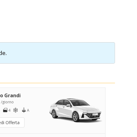
de.
o Grandi
 /giorno
4
A
di Offerta