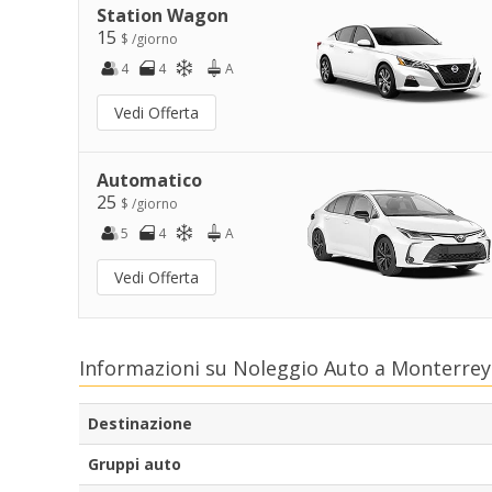
Station Wagon
15
$ /giorno
4
4
A
Vedi Offerta
Automatico
25
$ /giorno
5
4
A
Vedi Offerta
Informazioni su Noleggio Auto a Monterre
Destinazione
Gruppi auto