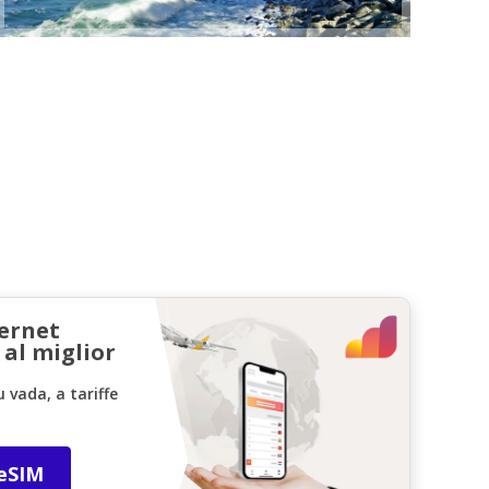
ternet
 al miglior
vada, a tariffe
 eSIM