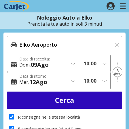
Noleggio Auto a Elko
Prenota la tua auto in soli 3 minuti
Data di raccolta:
09
Ago
Dom
3
giorni
Data di ritorno:
12
Ago
Mer
Riconsegna nella stessa località
Il conducente ha tra 26 e 69 anni