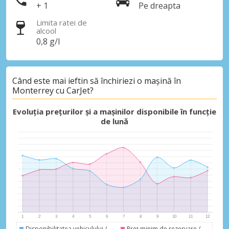
+ 1
Pe dreapta
Limita ratei de
alcool
0,8 g/l
Când este mai ieftin să închiriezi o mașină în
Monterrey cu CarJet?
Evoluția prețurilor și a mașinilor disponibile în funcție
de lună
Economii de top
Accesați ofertele exclusive ale
furnizorilor noștri
Disponibilitatea vehiculului /
Preț minim de rezervare /