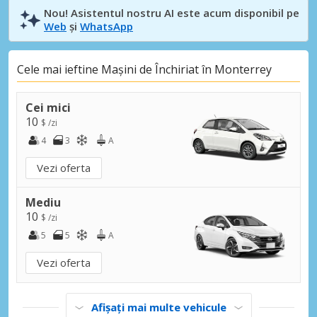
Nou! Asistentul nostru AI este acum disponibil pe
Web
și
WhatsApp
Cele mai ieftine Mașini de Închiriat în Monterrey
Cei mici
10
$ /zi
4
3
A
Vezi oferta
Mediu
10
$ /zi
5
5
A
Vezi oferta
Afișați mai multe vehicule