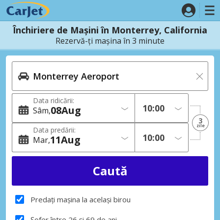
Închiriere de Mașini în Monterrey, California
Rezervă-ți mașina în 3 minute
Data ridicării:
08
Aug
Sâm
3
zile
Data predării:
11
Aug
Mar
Predați mașina la același birou
Șofer între 26 și 69 de ani