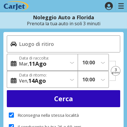
Noleggio Auto a Florida
Prenota la tua auto in soli 3 minuti
Data di raccolta:
11
Ago
Mar
3
giorni
Data di ritorno:
14
Ago
Ven
Riconsegna nella stessa località
Il conducente ha tra 26 e 69 anni